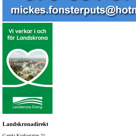
Landskronadirekt
Gamla Kyrkogatan 21,