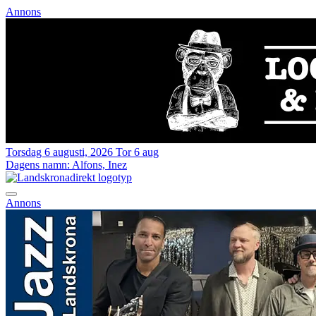
Annons
Torsdag 6 augusti, 2026
Tor 6 aug
Dagens namn:
Alfons, Inez
Annons