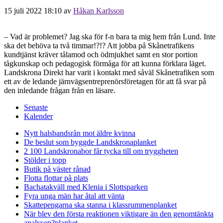
15 juli 2022 18:10
av
Håkan Karlsson
– Vad är problemet? Jag ska för f-n bara ta mig hem från Lund. Inte
ska det behöva ta två timmar!?!? Att jobba på Skånetrafikens
kundtjänst kräver tålamod och ödmjukhet samt en stor portion
tågkunskap och pedagogisk förmåga för att kunna förklara läget.
Landskrona Direkt har varit i kontakt med såväl Skånetrafiken som
ett av de ledande järnvägsentreprenörsföretagen för att få svar på
den inledande frågan från en läsare.
Senaste
Kalender
Nytt halsbandsrån mot äldre kvinna
De beslut som byggde Landskrona
planket
2 100 Landskronabor får tycka till om tryggheten
Stölder i topp
Butik på väster rånad
Flotta flottar på plats
Bachatakväll med Klenia i Slottsparken
Fyra unga män har åtal att vänta
Skattepengarna ska stanna i klassrummen
planket
När blev den första reaktionen viktigare än den genomtänkta
analysen?
planket