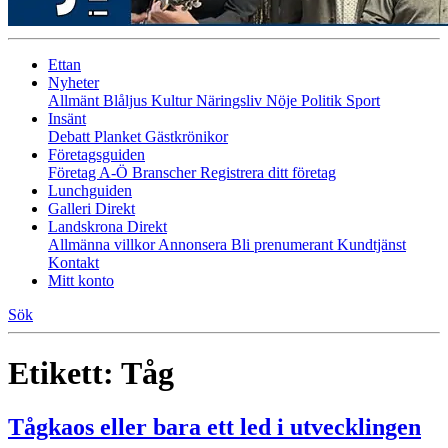
Ettan
Nyheter
Allmänt
Blåljus
Kultur
Näringsliv
Nöje
Politik
Sport
Insänt
Debatt
Planket
Gästkrönikor
Företagsguiden
Företag A-Ö
Branscher
Registrera ditt företag
Lunchguiden
Galleri Direkt
Landskrona Direkt
Allmänna villkor
Annonsera
Bli prenumerant
Kundtjänst
Kontakt
Mitt konto
Sök
Etikett:
Tåg
Tågkaos eller bara ett led i utvecklingen