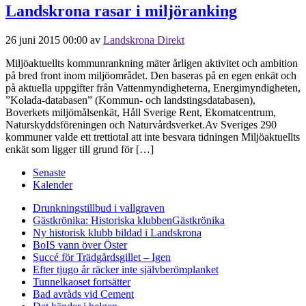
Landskrona rasar i miljöranking
26 juni 2015 00:00
av
Landskrona Direkt
Miljöaktuellts kommunrankning mäter årligen aktivitet och ambition
på bred front inom miljöområdet. Den baseras på en egen enkät och
på aktuella uppgifter från Vattenmyndigheterna, Energimyndigheten,
”Kolada-databasen” (Kommun- och landstingsdatabasen),
Boverkets miljömålsenkät, Håll Sverige Rent, Ekomatcentrum,
Naturskyddsföreningen och Naturvårdsverket.Av Sveriges 290
kommuner valde ett trettiotal att inte besvara tidningen Miljöaktuellts
enkät som ligger till grund för […]
Senaste
Kalender
Drunkningstillbud i vallgraven
Gästkrönika: Historiska klubben
Gästkrönika
Ny historisk klubb bildad i Landskrona
BoIS vann över Öster
Succé för Trädgårdsgillet – Igen
Efter tjugo år räcker inte självberöm
planket
Tunnelkaoset fortsätter
Bad avråds vid Cement