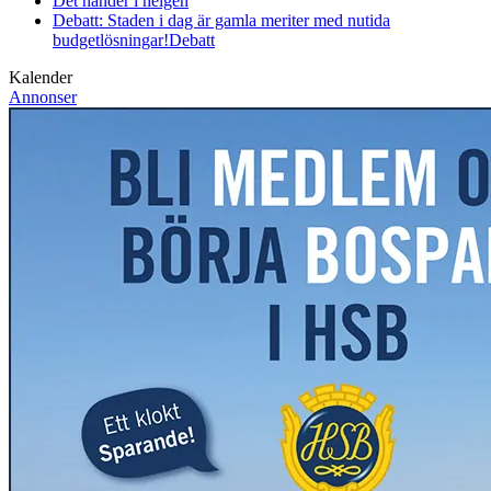
Det händer i helgen
Debatt: Staden i dag är gamla meriter med nutida
budgetlösningar!
Debatt
Kalender
Annonser