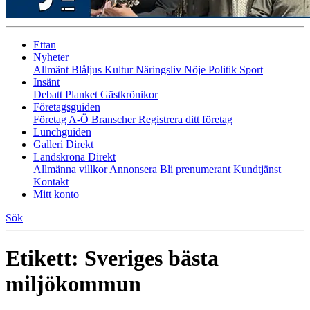
Ettan
Nyheter
Allmänt
Blåljus
Kultur
Näringsliv
Nöje
Politik
Sport
Insänt
Debatt
Planket
Gästkrönikor
Företagsguiden
Företag A-Ö
Branscher
Registrera ditt företag
Lunchguiden
Galleri Direkt
Landskrona Direkt
Allmänna villkor
Annonsera
Bli prenumerant
Kundtjänst
Kontakt
Mitt konto
Sök
Etikett:
Sveriges bästa
miljökommun