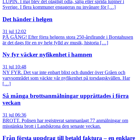
LUPIN. I maj blev det olagligt odla, sälja eller sprida lupiner i
Sverige. I flera kommuner engageras nu invånare för […]
Det händer i helgen
31 jul 12:02
PÅ GÅNG! Efter förra helgens stora 250-årsfirande i Borstahusen
är det dags för en ny helg fylld av musik, historia […]
Ny fyr väcker nyfikenhet i hamnen
31 jul 10:48
NY FYR. Det var inte enbart blixt och dunder över Gråen och
varvsområdet som väckte vår nyfikenhet på torsdagskvällen. Har
[…]
Så många brottsanmälningar upprättades i förra
veckan
31 jul 06:36
BROTT. Polisen har registrerat sammanlagt 77 anmälningar om
misstänkta brott i Landskrona den senaste veckan.
Från första uppdrag till betald faktura – en enklare