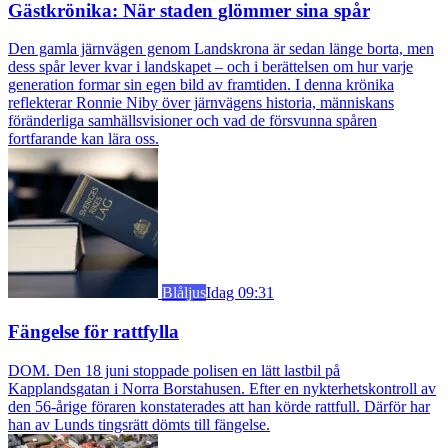
Gästkrönika: När staden glömmer sina spår
Den gamla järnvägen genom Landskrona är sedan länge borta, men
dess spår lever kvar i landskapet – och i berättelsen om hur varje
generation formar sin egen bild av framtiden. I denna krönika
reflekterar Ronnie Niby över järnvägens historia, människans
föränderliga samhällsvisioner och vad de försvunna spåren
fortfarande kan lära oss.
Blåljus
Idag 09:31
Fängelse för rattfylla
DOM. Den 18 juni stoppade polisen en lätt lastbil på
Kapplandsgatan i Norra Borstahusen. Efter en nykterhetskontroll av
den 56-årige föraren konstaterades att han körde rattfull. Därför har
han av Lunds tingsrätt dömts till fängelse.