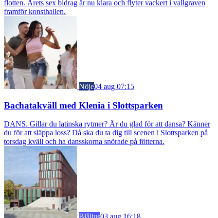
flotten. Årets sex bidrag är nu klara och flyter vackert i vallgraven
framför konsthallen.
Nöje
04 aug 07:15
Bachatakväll med Klenia i Slottsparken
DANS. Gillar du latinska rytmer? Är du glad för att dansa? Känner
du för att släppa loss? Då ska du ta dig till scenen i Slottsparken på
torsdag kväll och ha dansskorna snörade på fötterna.
Blåljus
03 aug 16:18