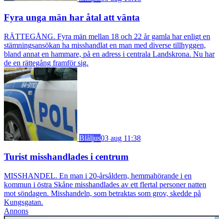
Fyra unga män har åtal att vänta
RÄTTEGÅNG. Fyra män mellan 18 och 22 år gamla har enligt en
stämningsansökan ha misshandlat en man med diverse tillhyggen,
bland annat en hammare, på en adress i centrala Landskrona. Nu har
de en rättegång framför sig.
Blåljus
03 aug 11:38
Turist misshandlades i centrum
MISSHANDEL. En man i 20-årsåldern, hemmahörande i en
kommun i östra Skåne misshandlades av ett flertal personer natten
mot söndagen. Misshandeln, som betraktas som grov, skedde på
Kungsgatan.
Annons