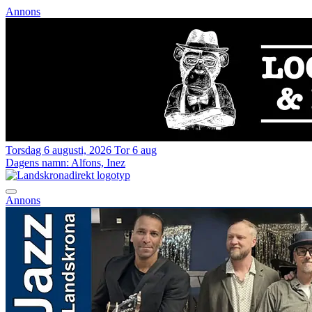
Annons
Torsdag 6 augusti, 2026
Tor 6 aug
Dagens namn:
Alfons, Inez
Annons