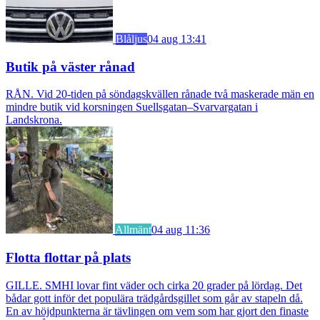
Blåljus
04 aug 13:41
Butik på väster rånad
RÅN. Vid 20-tiden på söndagskvällen rånade två maskerade män en
mindre butik vid korsningen Suellsgatan–Svarvargatan i
Landskrona.
Allmänt
04 aug 11:36
Flotta flottar på plats
GILLE. SMHI lovar fint väder och cirka 20 grader på lördag. Det
bådar gott inför det populära trädgårdsgillet som går av stapeln då.
En av höjdpunkterna är tävlingen om vem som har gjort den finaste