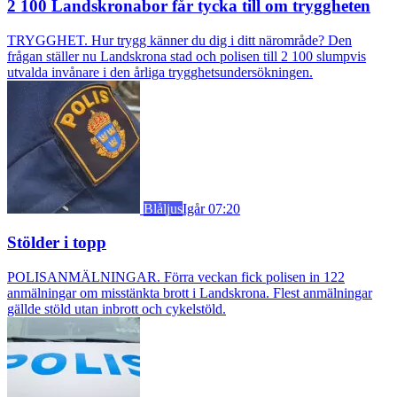
2 100 Landskronabor får tycka till om tryggheten
TRYGGHET. Hur trygg känner du dig i ditt närområde? Den
frågan ställer nu Landskrona stad och polisen till 2 100 slumpvis
utvalda invånare i den årliga trygghetsundersökningen.
Blåljus
Igår 07:20
Stölder i topp
POLISANMÄLNINGAR. Förra veckan fick polisen in 122
anmälningar om misstänkta brott i Landskrona. Flest anmälningar
gällde stöld utan inbrott och cykelstöld.