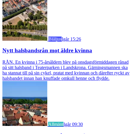
Blåljus
Igår 15:26
Nytt halsbandsrån mot äldre kvinna
RÅN. En kvinna i 75-årsåldern blev på onsdagsförmiddagen rånad
på sitt halsband i Teaterparken i Landskrona. Gärningsmannen ska
ha stannat till på sin cykel, pratat med kvinnan och därefter ryckt av
halsbandet innan han knuffade omkull henne och flydde.
Allmänt
Igår 09:30