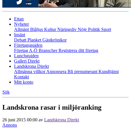
Ettan
Nyheter
Allmänt
Blåljus
Kultur
Näringsliv
Nöje
Politik
Sport
Insänt
Debatt
Planket
Gästkrönikor
Företagsguiden
Företag A-Ö
Branscher
Registrera ditt företag
Lunchguiden
Galleri Direkt
Landskrona Direkt
Allmänna villkor
Annonsera
Bli prenumerant
Kundtjänst
Kontakt
Mitt konto
Sök
Landskrona rasar i miljöranking
26 juni 2015 00:00
av
Landskrona Direkt
Annons