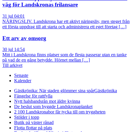
väg för Landskronas frilansare
31 jul 04:01
NÄRINGSLIV. Landskrona har ett aktivt näringsliv, men steget från
ett första uppdrag till att starta och administrera ett eget företag […]
Ett arv av omsorg
30 jul 14:54
Mitt i Landskrona finns platser som de flesta passerar utan en tanke
på vad de en gång betydde. Hörnet mellan […]
Till arkivet
Senaste
Kalender
Gästkrönika: När staden glömmer sina spår
Gästkrönika
Fängelse för rattfylla
Nytt halsbandsrån mot äldre kvinna
De beslut som byggde Landskrona
planket
2 100 Landskronabor får tycka till om tryggheten
Stölder i topp
Butik på väster rånad
Flotta flottar på plats