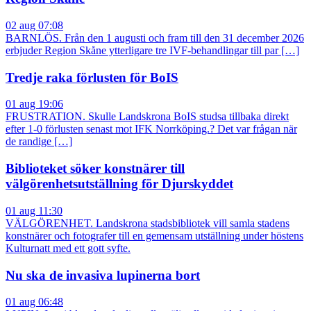
02 aug 07:08
BARNLÖS. Från den 1 augusti och fram till den 31 december 2026
erbjuder Region Skåne ytterligare tre IVF-behandlingar till par […]
Tredje raka förlusten för BoIS
01 aug 19:06
FRUSTRATION. Skulle Landskrona BoIS studsa tillbaka direkt
efter 1-0 förlusten senast mot IFK Norrköping.? Det var frågan när
de randige […]
Biblioteket söker konstnärer till
välgörenhetsutställning för Djurskyddet
01 aug 11:30
VÄLGÖRENHET. Landskrona stadsbibliotek vill samla stadens
konstnärer och fotografer till en gemensam utställning under höstens
Kulturnatt med ett gott syfte.
Nu ska de invasiva lupinerna bort
01 aug 06:48