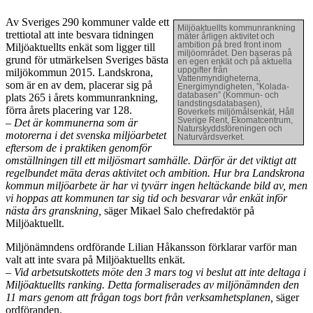
Av Sveriges 290 kommuner valde ett
Miljöaktuellts kommunrankning
trettiotal att inte besvara tidningen
mäter årligen aktivitet och
ambition på bred front inom
Miljöaktuellts enkät som ligger till
miljöområdet. Den baseras på
grund för utmärkelsen Sveriges bästa
en egen enkät och på aktuella
uppgifter från
miljökommun 2015. Landskrona,
Vattenmyndigheterna,
som är en av dem, placerar sig på
Energimyndigheten, ”Kolada-
databasen” (Kommun- och
plats 265 i årets kommunrankning,
landstingsdatabasen),
förra årets placering var 128.
Boverkets miljömålsenkät, Håll
Sverige Rent, Ekomatcentrum,
– Det är kommunerna som är
Naturskyddsföreningen och
motorerna i det svenska miljöarbetet
Naturvårdsverket.
eftersom de i praktiken genomför
omställningen till ett miljösmart samhälle. Därför är det viktigt att
regelbundet mäta deras aktivitet och ambition. Hur bra Landskrona
kommun miljöarbete är har vi tyvärr ingen heltäckande bild av, men
vi hoppas att kommunen tar sig tid och besvarar vår enkät inför
nästa års granskning,
säger Mikael Salo chefredaktör på
Miljöaktuellt.
Miljönämndens ordförande Lilian Håkansson förklarar varför man
valt att inte svara på Miljöaktuellts enkät.
– Vid arbetsutskottets möte den 3 mars tog vi beslut att inte deltaga i
Miljöaktuellts ranking. Detta formaliserades av miljönämnden den
11 mars genom att frågan togs bort från verksamhetsplanen,
säger
ordföranden.