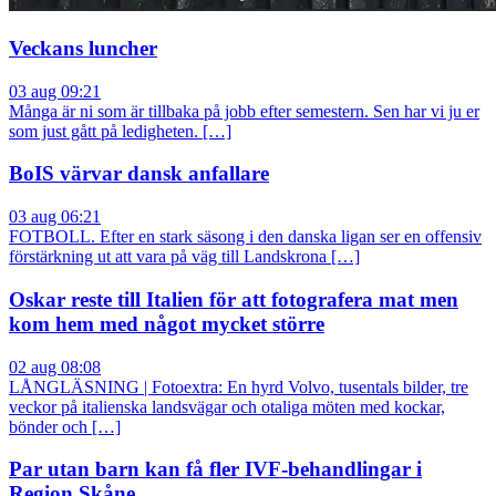
Veckans luncher
03 aug 09:21
Många är ni som är tillbaka på jobb efter semestern. Sen har vi ju er
som just gått på ledigheten. […]
BoIS värvar dansk anfallare
03 aug 06:21
FOTBOLL. Efter en stark säsong i den danska ligan ser en offensiv
förstärkning ut att vara på väg till Landskrona […]
Oskar reste till Italien för att fotografera mat men
kom hem med något mycket större
02 aug 08:08
LÅNGLÄSNING | Fotoextra: En hyrd Volvo, tusentals bilder, tre
veckor på italienska landsvägar och otaliga möten med kockar,
bönder och […]
Par utan barn kan få fler IVF-behandlingar i
Region Skåne