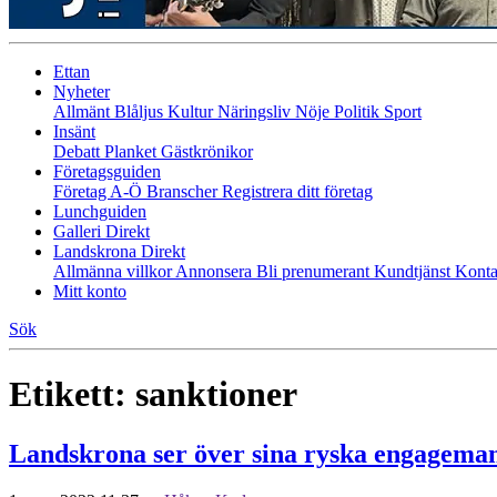
Ettan
Nyheter
Allmänt
Blåljus
Kultur
Näringsliv
Nöje
Politik
Sport
Insänt
Debatt
Planket
Gästkrönikor
Företagsguiden
Företag A-Ö
Branscher
Registrera ditt företag
Lunchguiden
Galleri Direkt
Landskrona Direkt
Allmänna villkor
Annonsera
Bli prenumerant
Kundtjänst
Konta
Mitt konto
Sök
Etikett:
sanktioner
Landskrona ser över sina ryska engagema