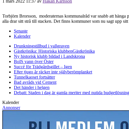
1 mars 2022 11:37
av
Håkan Karlsson
Torbjörn Brorsson, moderaternas kommunalråd var snabb att hänga på
alla drar sitt strå till stacken. Det finns kommuner som nu sagt upp 
Senaste
Kalender
Drunkningstillbud i vallgraven
Gästkrönika: Historiska klubben
Gästkrönika
Ny historisk klubb bildad i Landskrona
BoIS vann över Öster
Succé för Trädgårdsgillet – Igen
Efter tjugo år räcker inte självberöm
planket
Tunnelkaoset fortsätter
Bad avråds vid Cement
Det händer i helgen
Debatt: Staden i dag är gamla meriter med nutida budgetlösning
Kalender
Annonser