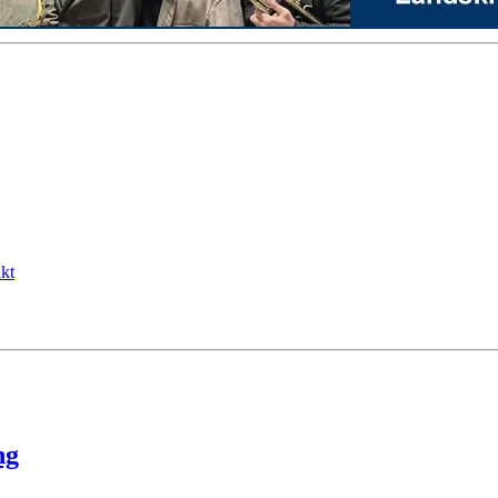
kt
ng