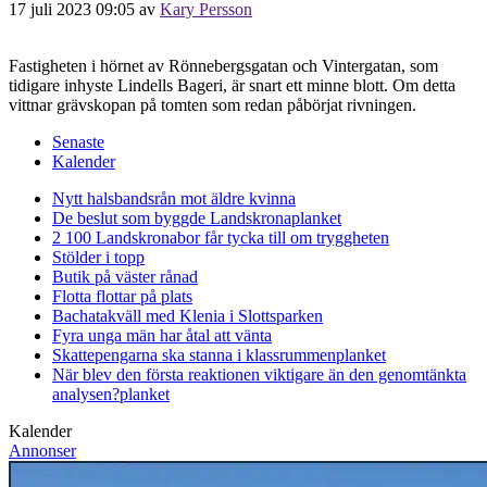
17 juli 2023 09:05
av
Kary Persson
Fastigheten i hörnet av Rönnebergsgatan och Vintergatan, som
tidigare inhyste Lindells Bageri, är snart ett minne blott. Om detta
vittnar grävskopan på tomten som redan påbörjat rivningen.
Senaste
Kalender
Nytt halsbandsrån mot äldre kvinna
De beslut som byggde Landskrona
planket
2 100 Landskronabor får tycka till om tryggheten
Stölder i topp
Butik på väster rånad
Flotta flottar på plats
Bachatakväll med Klenia i Slottsparken
Fyra unga män har åtal att vänta
Skattepengarna ska stanna i klassrummen
planket
När blev den första reaktionen viktigare än den genomtänkta
analysen?
planket
Kalender
Annonser