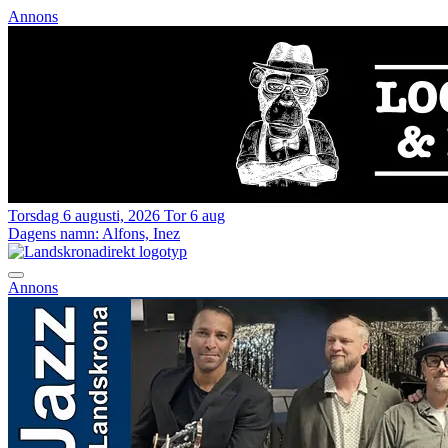
Annons
Torsdag 6 augusti, 2026
Tor 6 aug
Dagens namn:
Alfons, Inez
Annons