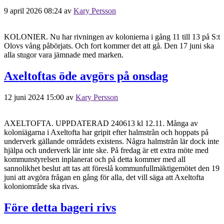
9 april 2026 08:24
av
Kary Persson
KOLONIER. Nu har rivningen av kolonierna i gång 11 till 13 på S:t
Olovs vång påbörjats. Och fort kommer det att gå. Den 17 juni ska
alla stugor vara jämnade med marken.
Axeltoftas öde avgörs på onsdag
12 juni 2024 15:00
av
Kary Persson
AXELTOFTA. UPPDATERAD 240613 kl 12.11. Många av
koloniägarna i Axeltofta har gripit efter halmstrån och hoppats på
underverk gällande områdets existens. Några halmstrån lär dock inte
hjälpa och underverk lär inte ske. På fredag är ett extra möte med
kommunstyrelsen inplanerat och på detta kommer med all
sannolikhet beslut att tas att föreslå kommunfullmäktigemötet den 19
juni att avgöra frågan en gång för alla, det vill säga att Axeltofta
koloniområde ska rivas.
Före detta bageri rivs