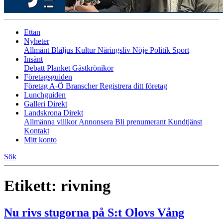
Ettan
Nyheter
Allmänt
Blåljus
Kultur
Näringsliv
Nöje
Politik
Sport
Insänt
Debatt
Planket
Gästkrönikor
Företagsguiden
Företag A-Ö
Branscher
Registrera ditt företag
Lunchguiden
Galleri Direkt
Landskrona Direkt
Allmänna villkor
Annonsera
Bli prenumerant
Kundtjänst
Kontakt
Mitt konto
Sök
Etikett:
rivning
Nu rivs stugorna på S:t Olovs Vång