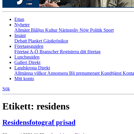
Ettan
Nyheter
Allmänt
Blåljus
Kultur
Näringsliv
Nöje
Politik
Sport
Insänt
Debatt
Planket
Gästkrönikor
Företagsguiden
Företag A-Ö
Branscher
Registrera ditt företag
Lunchguiden
Galleri Direkt
Landskrona Direkt
Allmänna villkor
Annonsera
Bli prenumerant
Kundtjänst
Konta
Mitt konto
Sök
Etikett:
residens
Residensfotograf prisad