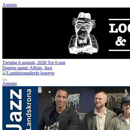
Annons
Torsdag 6 augusti, 2026
Tor 6 aug
Dagens namn:
Alfons, Inez
Annons