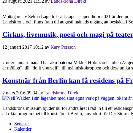
20 augusti 2021 11:32
av
Landskrona Direkt
Mottagare av Selma Lagerlöf-sällskapets stipendium 2021 är den polsk
Landskrona och finns fram till augusti månads utgång att beskåda i Sof
Cirkus, livemusik, poesi och magi på teate
12 januari 2017 10:12
av
Kary Persson
Under januari månad har akrobaterna Mikkel Hobitz och Julien Auger et
är möjligt”, till “do it yourself”, till människokroppen och dess uni
Konstnär från Berlin kan få residens på F
2 mars 2016 09:34
av
Landskrona Direkt
Landskrona museum bjuder nu för andra året i rad in till ett residen
att rikta programmet till konstnärer i Berlin, huvudort för Der Sturm. 
Senaste
Kalender