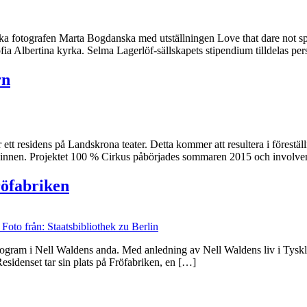
a fotografen Marta Bogdanska med utställningen Love that dare not speak
ia Albertina kyrka. Selma Lagerlöf-sällskapets stipendium tilldelas pers
rn
t residens på Landskrona teater. Detta kommer att resultera i förestäl
ka sinnen. Projektet 100 % Cirkus påbörjades sommaren 2015 och involver
röfabriken
sprogram i Nell Waldens anda. Med anledning av Nell Waldens liv i Tysk
Residenset tar sin plats på Fröfabriken, en […]