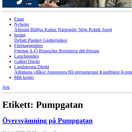
Ettan
Nyheter
Allmänt
Blåljus
Kultur
Näringsliv
Nöje
Politik
Sport
Insänt
Debatt
Planket
Gästkrönikor
Företagsguiden
Företag A-Ö
Branscher
Registrera ditt företag
Lunchguiden
Galleri Direkt
Landskrona Direkt
Allmänna villkor
Annonsera
Bli prenumerant
Kundtjänst
Konta
Mitt konto
Sök
Etikett:
Pumpgatan
Översvämning på Pumpgatan