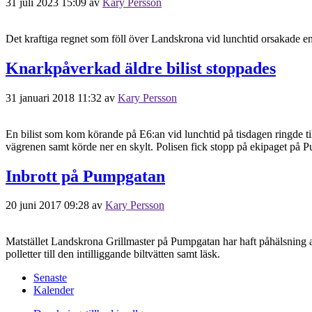
31 juli 2023 15:09
av
Kary Persson
Det kraftiga regnet som föll över Landskrona vid lunchtid orsakade en
Knarkpåverkad äldre bilist stoppades
31 januari 2018 11:32
av
Kary Persson
En bilist som kom körande på E6:an vid lunchtid på tisdagen ringde til
vägrenen samt körde ner en skylt. Polisen fick stopp på ekipaget på
Inbrott på Pumpgatan
20 juni 2017 09:28
av
Kary Persson
Matstället Landskrona Grillmaster på Pumpgatan har haft påhälsning a
polletter till den intilliggande biltvätten samt läsk.
Senaste
Kalender