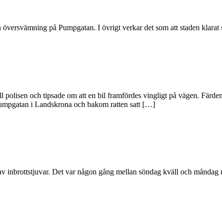
 översvämning på Pumpgatan. I övrigt verkar det som att staden klarat 
l polisen och tipsade om att en bil framfördes vingligt på vägen. Färden
 Pumpgatan i Landskrona och bakom ratten satt […]
v inbrottstjuvar. Det var någon gång mellan söndag kväll och måndag m