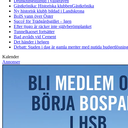
Drunkningstillbud i vallgraven
Gästkrönika: Historiska klubben
Gästkrönika
Ny historisk klubb bildad i Landskrona
BoIS vann över Öster
Succé för Trädgårdsgillet – Igen
Efter tjugo år räcker inte självberöm
planket
Tunnelkaoset fortsätter
Bad avråds vid Cement
Det händer i helgen
Debatt: Staden i dag är gamla meriter med nutida budgetlösning
Kalender
Annonser