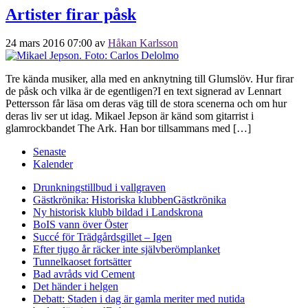
Artister firar påsk
24 mars 2016 07:00
av
Håkan Karlsson
Tre kända musiker, alla med en anknytning till Glumslöv. Hur firar
de påsk och vilka är de egentligen?I en text signerad av Lennart
Pettersson får läsa om deras väg till de stora scenerna och om hur
deras liv ser ut idag. Mikael Jepson är känd som gitarrist i
glamrockbandet The Ark. Han bor tillsammans med […]
Senaste
Kalender
Drunkningstillbud i vallgraven
Gästkrönika: Historiska klubben
Gästkrönika
Ny historisk klubb bildad i Landskrona
BoIS vann över Öster
Succé för Trädgårdsgillet – Igen
Efter tjugo år räcker inte självberöm
planket
Tunnelkaoset fortsätter
Bad avråds vid Cement
Det händer i helgen
Debatt: Staden i dag är gamla meriter med nutida