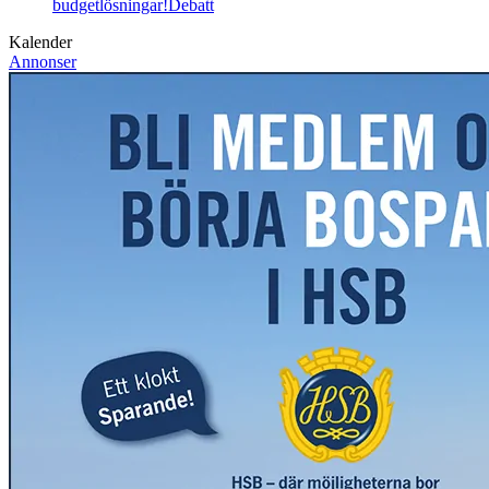
budgetlösningar!
Debatt
Kalender
Annonser