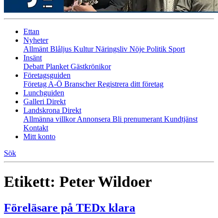
Ettan
Nyheter
Allmänt
Blåljus
Kultur
Näringsliv
Nöje
Politik
Sport
Insänt
Debatt
Planket
Gästkrönikor
Företagsguiden
Företag A-Ö
Branscher
Registrera ditt företag
Lunchguiden
Galleri Direkt
Landskrona Direkt
Allmänna villkor
Annonsera
Bli prenumerant
Kundtjänst
Kontakt
Mitt konto
Sök
Etikett:
Peter Wildoer
Föreläsare på TEDx klara