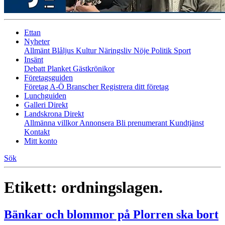
Ettan
Nyheter
Allmänt
Blåljus
Kultur
Näringsliv
Nöje
Politik
Sport
Insänt
Debatt
Planket
Gästkrönikor
Företagsguiden
Företag A-Ö
Branscher
Registrera ditt företag
Lunchguiden
Galleri Direkt
Landskrona Direkt
Allmänna villkor
Annonsera
Bli prenumerant
Kundtjänst
Kontakt
Mitt konto
Sök
Etikett:
ordningslagen.
Bänkar och blommor på Plorren ska bort