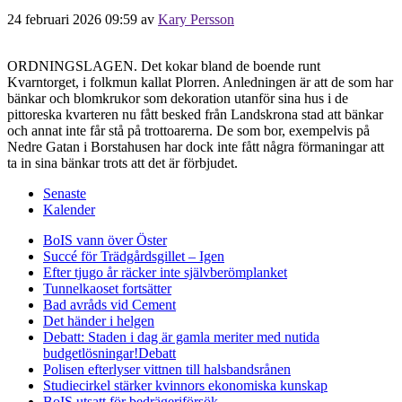
24 februari 2026 09:59
av
Kary Persson
ORDNINGSLAGEN. Det kokar bland de boende runt
Kvarntorget, i folkmun kallat Plorren. Anledningen är att de som har
bänkar och blomkrukor som dekoration utanför sina hus i de
pittoreska kvarteren nu fått besked från Landskrona stad att bänkar
och annat inte får stå på trottoarerna. De som bor, exempelvis på
Nedre Gatan i Borstahusen har dock inte fått några förmaningar att
ta in sina bänkar trots att det är förbjudet.
Senaste
Kalender
BoIS vann över Öster
Succé för Trädgårdsgillet – Igen
Efter tjugo år räcker inte självberöm
planket
Tunnelkaoset fortsätter
Bad avråds vid Cement
Det händer i helgen
Debatt: Staden i dag är gamla meriter med nutida
budgetlösningar!
Debatt
Polisen efterlyser vittnen till halsbandsrånen
Studiecirkel stärker kvinnors ekonomiska kunskap
BoIS utsatt för bedrägeriförsök