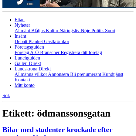
Ettan
Nyheter
Allmänt
Blåljus
Kultur
Näringsliv
Nöje
Politik
Sport
Insänt
Debatt
Planket
Gästkrönikor
Företagsguiden
Företag A-Ö
Branscher
Registrera ditt företag
Lunchguiden
Galleri Direkt
Landskrona Direkt
Allmänna villkor
Annonsera
Bli prenumerant
Kundtjänst
Kontakt
Mitt konto
Sök
Etikett:
ödmanssonsgatan
Bilar med studenter krockade efter