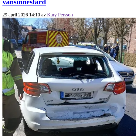
vansinnesfärd
29 april 2026 14:10
av
Kary Persson