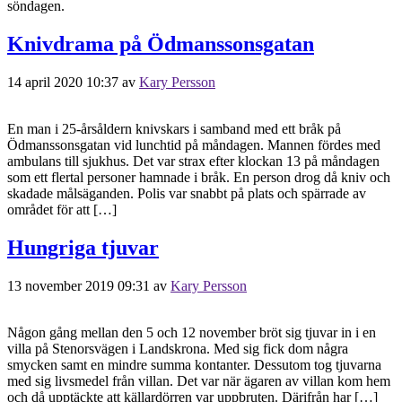
söndagen.
Knivdrama på Ödmanssonsgatan
14 april 2020 10:37
av
Kary Persson
En man i 25-årsåldern knivskars i samband med ett bråk på
Ödmanssonsgatan vid lunchtid på måndagen. Mannen fördes med
ambulans till sjukhus. Det var strax efter klockan 13 på måndagen
som ett flertal personer hamnade i bråk. En person drog då kniv och
skadade målsäganden. Polis var snabbt på plats och spärrade av
området för att […]
Hungriga tjuvar
13 november 2019 09:31
av
Kary Persson
Någon gång mellan den 5 och 12 november bröt sig tjuvar in i en
villa på Stenorsvägen i Landskrona. Med sig fick dom några
smycken samt en mindre summa kontanter. Dessutom tog tjuvarna
med sig livsmedel från villan. Det var när ägaren av villan kom hem
och då upptäckte att källardörren var uppbruten. Därifrån har […]