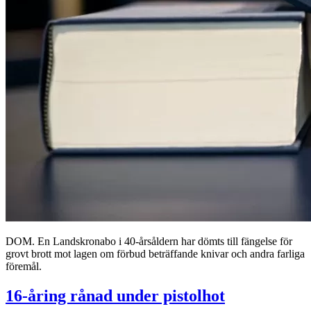
DOM. En Landskronabo i 40-årsåldern har dömts till fängelse för
grovt brott mot lagen om förbud beträffande knivar och andra farliga
föremål.
16-åring rånad under pistolhot