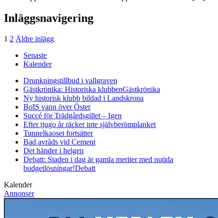
Inläggsnavigering
1
2
Äldre inlägg
Senaste
Kalender
Drunkningstillbud i vallgraven
Gästkrönika: Historiska klubben
Gästkrönika
Ny historisk klubb bildad i Landskrona
BoIS vann över Öster
Succé för Trädgårdsgillet – Igen
Efter tjugo år räcker inte självberöm
planket
Tunnelkaoset fortsätter
Bad avråds vid Cement
Det händer i helgen
Debatt: Staden i dag är gamla meriter med nutida
budgetlösningar!
Debatt
Kalender
Annonser