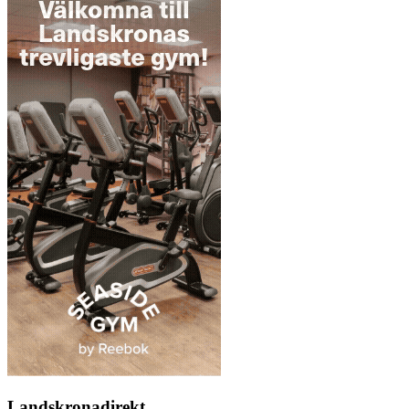
Landskronadirekt