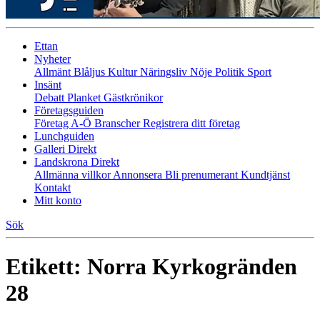
Ettan
Nyheter
Allmänt
Blåljus
Kultur
Näringsliv
Nöje
Politik
Sport
Insänt
Debatt
Planket
Gästkrönikor
Företagsguiden
Företag A-Ö
Branscher
Registrera ditt företag
Lunchguiden
Galleri Direkt
Landskrona Direkt
Allmänna villkor
Annonsera
Bli prenumerant
Kundtjänst
Kontakt
Mitt konto
Sök
Etikett:
Norra Kyrkogränden
28