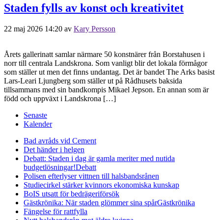
Staden fylls av konst och kreativitet
22 maj 2026 14:20
av
Kary Persson
Årets gallerinatt samlar närmare 50 konstnärer från Borstahusen i
norr till centrala Landskrona. Som vanligt blir det lokala förmågor
som ställer ut men det finns undantag. Det är bandet The Arks basist
Lars-Leari Ljungberg som ställer ut på Rådhusets baksida
tillsammans med sin bandkompis Mikael Jepson. En annan som är
född och uppväxt i Landskrona […]
Senaste
Kalender
Bad avråds vid Cement
Det händer i helgen
Debatt: Staden i dag är gamla meriter med nutida
budgetlösningar!
Debatt
Polisen efterlyser vittnen till halsbandsrånen
Studiecirkel stärker kvinnors ekonomiska kunskap
BoIS utsatt för bedrägeriförsök
Gästkrönika: När staden glömmer sina spår
Gästkrönika
Fängelse för rattfylla