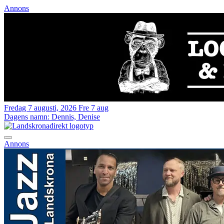
Annons
Fredag 7 augusti, 2026
Fre 7 aug
Dagens namn:
Dennis, Denise
Annons