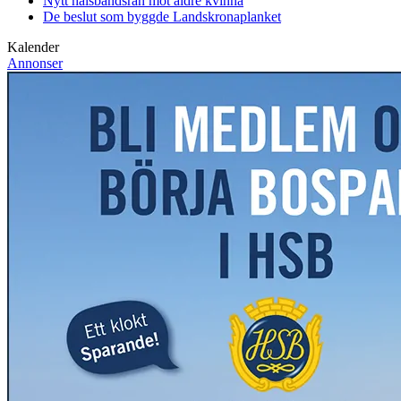
Nytt halsbandsrån mot äldre kvinna
De beslut som byggde Landskrona
planket
Kalender
Annonser