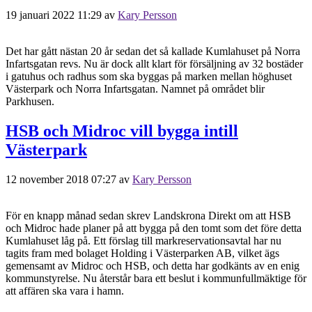
19 januari 2022 11:29
av
Kary Persson
Det har gått nästan 20 år sedan det så kallade Kumlahuset på Norra
Infartsgatan revs. Nu är dock allt klart för försäljning av 32 bostäder
i gatuhus och radhus som ska byggas på marken mellan höghuset
Västerpark och Norra Infartsgatan. Namnet på området blir
Parkhusen.
HSB och Midroc vill bygga intill
Västerpark
12 november 2018 07:27
av
Kary Persson
För en knapp månad sedan skrev Landskrona Direkt om att HSB
och Midroc hade planer på att bygga på den tomt som det före detta
Kumlahuset låg på. Ett förslag till markreservationsavtal har nu
tagits fram med bolaget Holding i Västerparken AB, vilket ägs
gemensamt av Midroc och HSB, och detta har godkänts av en enig
kommunstyrelse. Nu återstår bara ett beslut i kommunfullmäktige för
att affären ska vara i hamn.