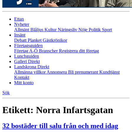
Ettan
Nyheter
Allmänt
Blåljus
Kultur
Näringsliv
Nöje
Politik
Sport
Insänt
Debatt
Planket
Gästkrönikor
Företagsguiden
Företag A-Ö
Branscher
Registrera ditt företag
Lunchguiden
Galleri Direkt
Landskrona Direkt
Allmänna villkor
Annonsera
Bli prenumerant
Kundtjänst
Kontakt
Mitt konto
Sök
Etikett:
Norra Infartsgatan
32 bostäder till salu från och med idag