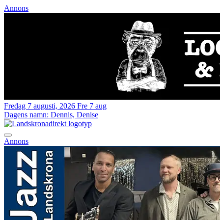
Annons
Fredag 7 augusti, 2026
Fre 7 aug
Dagens namn:
Dennis, Denise
Annons