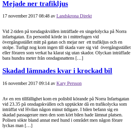
Mejade ner trafikljus
17 november 2017 08:48
av
Landskrona Direkt
Vid 2-tiden på torsdagskvällen inträffade en singelolycka på Norra
infartsgatan. En personbil körde in i mittrefugen vid
övergångsstället mitt på gatan och mejar ner ett trafikljus och en
stolpe. Turligt nog kom ingen till skada vare sig vid övergångsstället
eller föraren som verkat ha klarat sig utan skador. Olyckan inträffade
bara hundra meter från onsdagsnattens […]
Skadad lämnades kvar i krockad bil
16 november 2017 09:14
av
Kary Persson
Av en ren tillfällighet kom en polisbil körande på Norra Infartsgatan
vid 23.35 på onsdagskvällen och upptäckte då en trafikolycka som
inträffat vid Hvilan någon minut tidigare. I bilen befann sig en
skadad passagerare men den som kört bilen hade lämnat platsen.
Polisen sökte bland annat med hund i området men någon förare
lyckas man […]