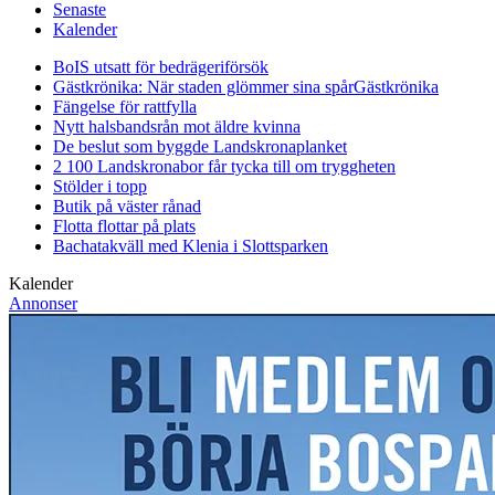
Senaste
Kalender
BoIS utsatt för bedrägeriförsök
Gästkrönika: När staden glömmer sina spår
Gästkrönika
Fängelse för rattfylla
Nytt halsbandsrån mot äldre kvinna
De beslut som byggde Landskrona
planket
2 100 Landskronabor får tycka till om tryggheten
Stölder i topp
Butik på väster rånad
Flotta flottar på plats
Bachatakväll med Klenia i Slottsparken
Kalender
Annonser