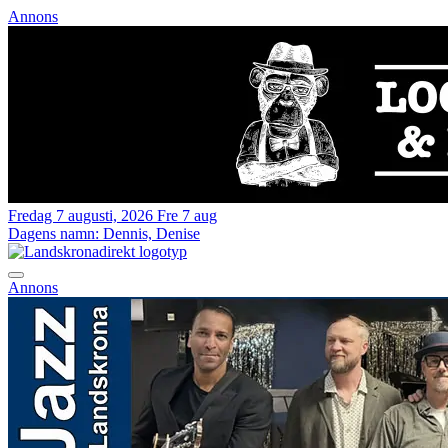
Annons
Fredag 7 augusti, 2026
Fre 7 aug
Dagens namn:
Dennis, Denise
Annons