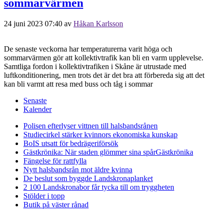
sommarvärmen
24 juni 2023 07:40
av
Håkan Karlsson
De senaste veckorna har temperaturerna varit höga och
sommarvärmen gör att kollektivtrafik kan bli en varm upplevelse.
Samtliga fordon i kollektivtrafiken i Skåne är utrustade med
luftkonditionering, men trots det är det bra att förbereda sig att det
kan bli varmt att resa med buss och tåg i sommar
Senaste
Kalender
Polisen efterlyser vittnen till halsbandsrånen
Studiecirkel stärker kvinnors ekonomiska kunskap
BoIS utsatt för bedrägeriförsök
Gästkrönika: När staden glömmer sina spår
Gästkrönika
Fängelse för rattfylla
Nytt halsbandsrån mot äldre kvinna
De beslut som byggde Landskrona
planket
2 100 Landskronabor får tycka till om tryggheten
Stölder i topp
Butik på väster rånad