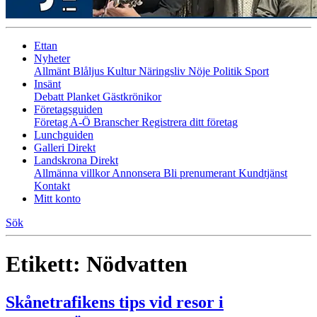
Ettan
Nyheter
Allmänt
Blåljus
Kultur
Näringsliv
Nöje
Politik
Sport
Insänt
Debatt
Planket
Gästkrönikor
Företagsguiden
Företag A-Ö
Branscher
Registrera ditt företag
Lunchguiden
Galleri Direkt
Landskrona Direkt
Allmänna villkor
Annonsera
Bli prenumerant
Kundtjänst
Kontakt
Mitt konto
Sök
Etikett:
Nödvatten
Skånetrafikens tips vid resor i