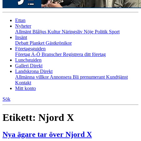
Ettan
Nyheter
Allmänt
Blåljus
Kultur
Näringsliv
Nöje
Politik
Sport
Insänt
Debatt
Planket
Gästkrönikor
Företagsguiden
Företag A-Ö
Branscher
Registrera ditt företag
Lunchguiden
Galleri Direkt
Landskrona Direkt
Allmänna villkor
Annonsera
Bli prenumerant
Kundtjänst
Kontakt
Mitt konto
Sök
Etikett:
Njord X
Nya ägare tar över Njord X