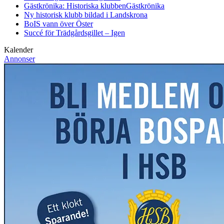
Gästkrönika: Historiska klubben
Gästkrönika
Ny historisk klubb bildad i Landskrona
BoIS vann över Öster
Succé för Trädgårdsgillet – Igen
Kalender
Annonser