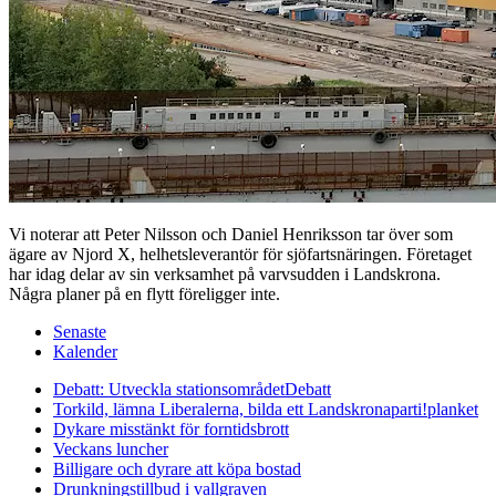
Vi noterar att Peter Nilsson och Daniel Henriksson tar över som
ägare av Njord X, helhetsleverantör för sjöfartsnäringen. Företaget
har idag delar av sin verksamhet på varvsudden i Landskrona.
Några planer på en flytt föreligger inte.
Senaste
Kalender
Debatt: Utveckla stationsområdet
Debatt
Torkild, lämna Liberalerna, bilda ett Landskronaparti!
planket
Dykare misstänkt för forntidsbrott
Veckans luncher
Billigare och dyrare att köpa bostad
Drunkningstillbud i vallgraven