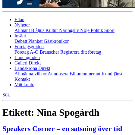
Ettan
Nyheter
Allmänt
Blåljus
Kultur
Näringsliv
Nöje
Politik
Sport
Insänt
Debatt
Planket
Gästkrönikor
Företagsguiden
Företag A-Ö
Branscher
Registrera ditt företag
Lunchguiden
Galleri Direkt
Landskrona Direkt
Allmänna villkor
Annonsera
Bli prenumerant
Kundtjänst
Kontakt
Mitt konto
Sök
Etikett:
Nina Spogárdh
Speakers Corner – en satsning över tid