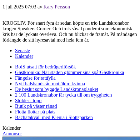
1 juli 2025 07:03
av
Kary Persson
KROGLIV. För snart fyra år sedan köpte en trio Landskronabor
krogen Speakers Corner. Och trots såväl pandemi som ekonomisk
kris har de lyckats överleva. Och nu blickar de framåt. På måndagen
förlängde de sitt hyresavtal med hela fem år.
Senaste
Kalender
BoIS utsatt för bedrägeriförsök
Gästkrönika: När staden glömmer sina spår
Gästkrönika
Fängelse för rattfylla
Nytt halsbandsrån mot äldre kvinna
De beslut som byggde Landskrona
planket
2 100 Landskronabor får tycka till om tryggheten
Stölder i topp
Butik på väster rånad
Flotta flottar på plats
Bachatakväll med Klenia i Slottsparken
Kalender
Annonser