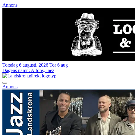
Annons
Torsdag 6 augusti, 2026
Tor 6 aug
Dagens namn:
Alfons, Inez
Annons