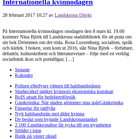
Internationella kvinnodagen
28 februari 2017 10:27
av
Landskrona Direkt
På Internationella kvinnodagen onsdagen den 8 mars kl. 19.00
kommer Nina Björk till Landskrona stadsbibliotek för att prata om
sin bok Drömmen om det röda. Rosa Luxemburg, socialism, språk
och kärlek. I boken, som kom ut 2016, slår Nina Björk – författare,
debattör, kulturskribent och litteraturvetare – följe med en verklig
socialistisk ikon och portalfigur, […]
Senaste
Kalender
Polisen efterlyser vittnen till halsbandsrånen
Studiecirkel stärker kvinnors ekonomiska kunskap
BoIS utsatt för bedrägeriförsök
Gästkrönika: När staden glömmer sina spår
Gästkrönika
Fängelse för rattfylla
Nytt halsbandsrån mot äldre kvinna
De beslut som byggde Landskrona
planket
2 100 Landskronabor får tycka till om tryggheten
Stölder i topp
Butik på väster rånad