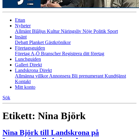
Ettan
Nyheter
Allmänt
Blåljus
Kultur
Näringsliv
Nöje
Politik
Sport
Insänt
Debatt
Planket
Gästkrönikor
Företagsguiden
Företag A-Ö
Branscher
Registrera ditt företag
Lunchguiden
Galleri Direkt
Landskrona Direkt
Allmänna villkor
Annonsera
Bli prenumerant
Kundtjänst
Kontakt
Mitt konto
Sök
Etikett:
Nina Björk
Nina Björk till Landskrona på