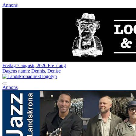
Annons
Fredag 7 augusti, 2026
Fre 7 aug
Dagens namn:
Dennis, Denise
Annons