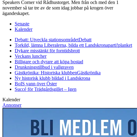
Speakers Corner vid Rådhustorget. Men från och med den 1
november så tar tre av de som idag jobbar på krogen över
ägandeskapet.
Senaste
Kalender
Debatt: Utveckla stationsområdet
Debatt
Torkild, lämna Liberalerna, bilda ett Landskronaparti!
planket
Dykare misstänkt för forntidsbrott
Veckans luncher
Billigare och dyrare att köpa bostad
Drunkningstillbud i vallgraven
Gästkrönika: Historiska klubben
Gästkrönika
Ny historisk klubb bildad i Landskrona
BoIS vann över Öster
Succé för Trädgårdsgillet – Igen
Kalender
Annonser