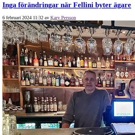
Inga förändringar när Fellini byter ägare
6 februari 2024 11:32
av
Kary Persson