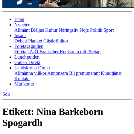
Ettan
Nyheter
Allmänt
Blåljus
Kultur
Näringsliv
Nöje
Politik
Sport
Insänt
Debatt
Planket
Gästkrönikor
Företagsguiden
Företag A-Ö
Branscher
Registrera ditt företag
Lunchguiden
Galleri Direkt
Landskrona Direkt
Allmänna villkor
Annonsera
Bli prenumerant
Kundtjänst
Kontakt
Mitt konto
Sök
Etikett:
Nina Barkeborn
Spogardh