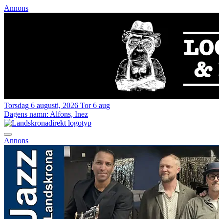
Annons
Torsdag 6 augusti, 2026
Tor 6 aug
Dagens namn:
Alfons, Inez
Annons