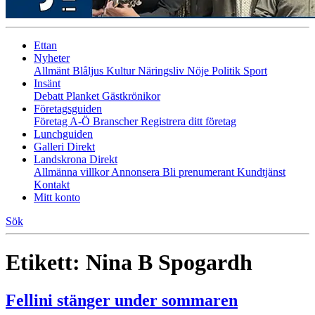
Ettan
Nyheter
Allmänt
Blåljus
Kultur
Näringsliv
Nöje
Politik
Sport
Insänt
Debatt
Planket
Gästkrönikor
Företagsguiden
Företag A-Ö
Branscher
Registrera ditt företag
Lunchguiden
Galleri Direkt
Landskrona Direkt
Allmänna villkor
Annonsera
Bli prenumerant
Kundtjänst
Kontakt
Mitt konto
Sök
Etikett:
Nina B Spogardh
Fellini stänger under sommaren