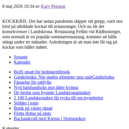
8 maj 2026 10:34
av
Kary Persson
KOCKKRIS. Det har sedan pandemin släppte sitt grepp, varit stor
brist på utbildade kockar till restauranger. Och nu får det
konsekvenser i Landskrona. Restaurang Fellini vid Rådhustorget,
som normalt är en populär sommarrestaurang, kommer att hålla
stängt under tre månader. Anledningen är att man inte får tag på
kockar som håller måttet.
Senaste
Kalender
BoIS utsatt för bedrägeriförsök
Gästkrönika: När staden glömmer sina spår
Gästkrönika
Fängelse för rattfylla
Nytt halsbandsrån mot äldre kvinna
De beslut som byggde Landskrona
planket
2 100 Landskronabor får tycka till om tryggheten
Stölder i topp
Butik på väster rånad
Flotta flottar på plats
Bachatakväll med Klenia i Slottsparken
Kalender