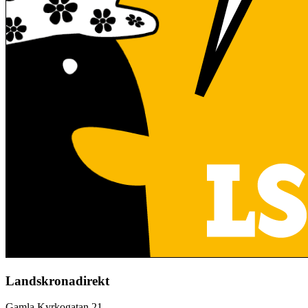
Landskronadirekt
Gamla Kyrkogatan 21,