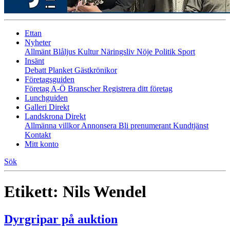
Ettan
Nyheter
Allmänt
Blåljus
Kultur
Näringsliv
Nöje
Politik
Sport
Insänt
Debatt
Planket
Gästkrönikor
Företagsguiden
Företag A-Ö
Branscher
Registrera ditt företag
Lunchguiden
Galleri Direkt
Landskrona Direkt
Allmänna villkor
Annonsera
Bli prenumerant
Kundtjänst
Kontakt
Mitt konto
Sök
Etikett:
Nils Wendel
Dyrgripar på auktion