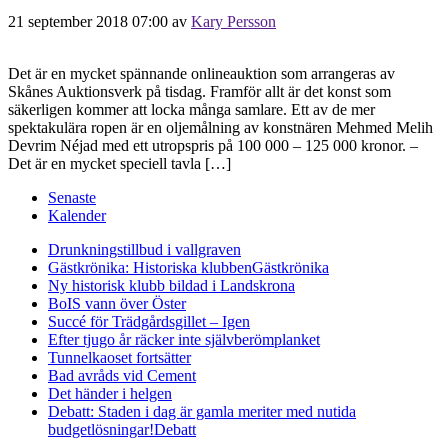
21 september 2018 07:00
av
Kary Persson
Det är en mycket spännande onlineauktion som arrangeras av
Skånes Auktionsverk på tisdag. Framför allt är det konst som
säkerligen kommer att locka många samlare. Ett av de mer
spektakulära ropen är en oljemålning av konstnären Mehmed Melih
Devrim Néjad med ett utropspris på 100 000 – 125 000 kronor. –
Det är en mycket speciell tavla […]
Senaste
Kalender
Drunkningstillbud i vallgraven
Gästkrönika: Historiska klubben
Gästkrönika
Ny historisk klubb bildad i Landskrona
BoIS vann över Öster
Succé för Trädgårdsgillet – Igen
Efter tjugo år räcker inte självberöm
planket
Tunnelkaoset fortsätter
Bad avråds vid Cement
Det händer i helgen
Debatt: Staden i dag är gamla meriter med nutida
budgetlösningar!
Debatt