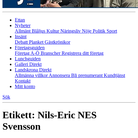
Ettan
Nyheter
Allmänt
Blåljus
Kultur
Näringsliv
Nöje
Politik
Sport
Insänt
Debatt
Planket
Gästkrönikor
Företagsguiden
Företag A-Ö
Branscher
Registrera ditt företag
Lunchguiden
Galleri Direkt
Landskrona Direkt
Allmänna villkor
Annonsera
Bli prenumerant
Kundtjänst
Kontakt
Mitt konto
Sök
Etikett:
Nils-Eric NES
Svensson