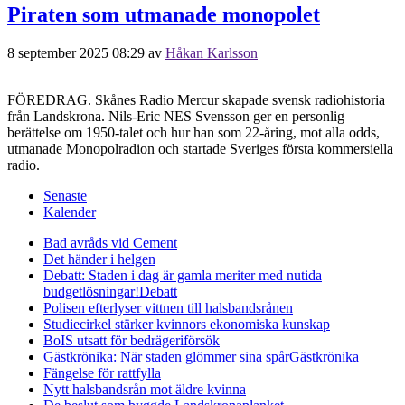
Piraten som utmanade monopolet
8 september 2025 08:29
av
Håkan Karlsson
FÖREDRAG. Skånes Radio Mercur skapade svensk radiohistoria
från Landskrona. Nils-Eric NES Svensson ger en personlig
berättelse om 1950-talet och hur han som 22-åring, mot alla odds,
utmanade Monopolradion och startade Sveriges första kommersiella
radio.
Senaste
Kalender
Bad avråds vid Cement
Det händer i helgen
Debatt: Staden i dag är gamla meriter med nutida
budgetlösningar!
Debatt
Polisen efterlyser vittnen till halsbandsrånen
Studiecirkel stärker kvinnors ekonomiska kunskap
BoIS utsatt för bedrägeriförsök
Gästkrönika: När staden glömmer sina spår
Gästkrönika
Fängelse för rattfylla
Nytt halsbandsrån mot äldre kvinna