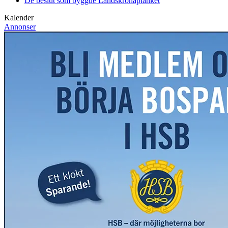
De beslut som byggde Landskrona
planket
Kalender
Annonser