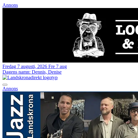
Annons
Fredag 7 augusti, 2026
Fre 7 aug
Dagens namn:
Dennis, Denise
Annons