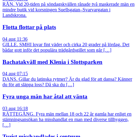
RÅN. Vid 20-tiden på söndagskvällen rånade två maskerade män en
mindre butik vid korsningen Suellsgatan–Svarvargatan i
Landskrona.
Flotta flottar på plats
04 aug 11:36
GILLE. SMHI lovar fint väder och cirka 20 grader på lördag. Det
bådar gott inför det populära trädgårdsgillet som går […]
Bachatakväll med Klenia i Slottsparken
04 aug 07:15
DANS. Gillar du latinska rytmer? Är du glad för att dansa? Känner
du för att släppa loss? Då ska du […]
Fyra unga män har åtal att vänta
03 aug 16:18
RÄTTEGÅNG. Fyra män mellan 18 och 22 år gamla har enligt en
stämningsansökan ha misshandlat en man med diverse tillhyggen,
[…]
Turist misshandlades i centrum