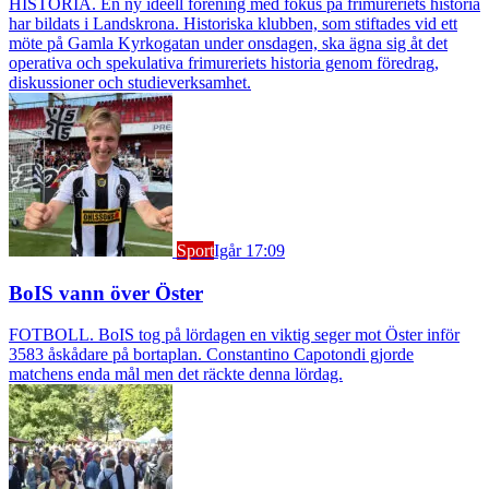
HISTORIA. En ny ideell förening med fokus på frimureriets historia
har bildats i Landskrona. Historiska klubben, som stiftades vid ett
möte på Gamla Kyrkogatan under onsdagen, ska ägna sig åt det
operativa och spekulativa frimureriets historia genom föredrag,
diskussioner och studieverksamhet.
Sport
Igår 17:09
BoIS vann över Öster
FOTBOLL. BoIS tog på lördagen en viktig seger mot Öster inför
3583 åskådare på bortaplan. Constantino Capotondi gjorde
matchens enda mål men det räckte denna lördag.