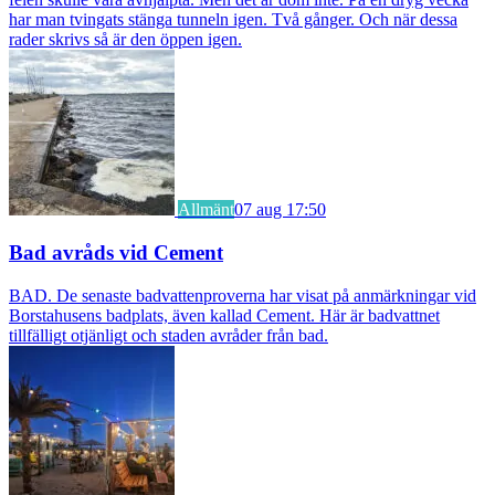
har man tvingats stänga tunneln igen. Två gånger. Och när dessa
rader skrivs så är den öppen igen.
Allmänt
07 aug 17:50
Bad avråds vid Cement
BAD. De senaste badvattenproverna har visat på anmärkningar vid
Borstahusens badplats, även kallad Cement. Här är badvattnet
tillfälligt otjänligt och staden avråder från bad.