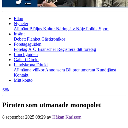
Ettan
Nyheter
Allmänt
Blåljus
Kultur
Näringsliv
Nöje
Politik
Sport
Insänt
Debatt
Planket
Gästkrönikor
Företagsguiden
Företag A-Ö
Branscher
Registrera ditt företag
Lunchguiden
Galleri Direkt
Landskrona Direkt
Allmänna villkor
Annonsera
Bli prenumerant
Kundtjänst
Kontakt
Mitt konto
Sök
Piraten som utmanade monopolet
8 september 2025 08:29
av
Håkan Karlsson