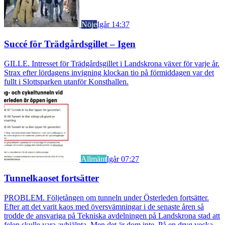
Nöje
Igår 14:37
Succé för Trädgårdsgillet – Igen
GILLE. Intresset för Trädgårdsgillet i Landskrona växer för varje år.
Strax efter lördagens invigning klockan tio på förmiddagen var det
fullt i Slottsparken utanför Konsthallen.
Allmänt
Igår 07:27
Tunnelkaoset fortsätter
PROBLEM. Följetången om tunneln under Österleden fortsätter.
Efter att det varit kaos med översvämningar i de senaste åren så
trodde de ansvariga på Tekniska avdelningen på Landskrona stad att
felen skulle vara avhjälpta. Men det är dom inte. På en dryg vecka