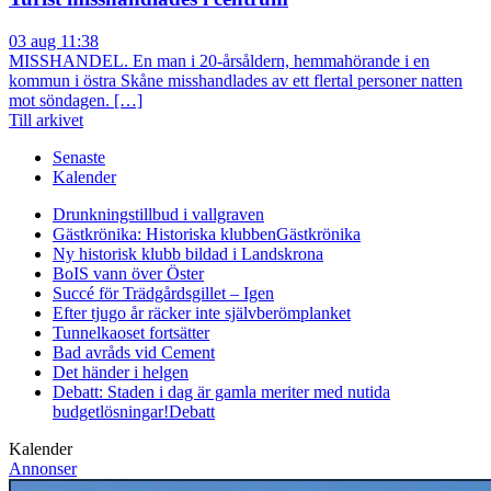
03 aug 11:38
MISSHANDEL. En man i 20-årsåldern, hemmahörande i en
kommun i östra Skåne misshandlades av ett flertal personer natten
mot söndagen. […]
Till arkivet
Senaste
Kalender
Drunkningstillbud i vallgraven
Gästkrönika: Historiska klubben
Gästkrönika
Ny historisk klubb bildad i Landskrona
BoIS vann över Öster
Succé för Trädgårdsgillet – Igen
Efter tjugo år räcker inte självberöm
planket
Tunnelkaoset fortsätter
Bad avråds vid Cement
Det händer i helgen
Debatt: Staden i dag är gamla meriter med nutida
budgetlösningar!
Debatt
Kalender
Annonser