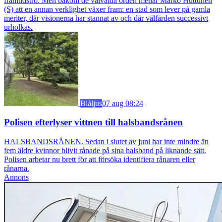
framtidstro. Men bakom de välvalda orden menar Marko Huttunen
(S) att en annan verklighet växer fram: en stad som lever på gamla
meriter, där visionerna har stannat av och där välfärden successivt
urholkas.
Blåljus
07 aug 08:24
Polisen efterlyser vittnen till halsbandsrånen
HALSBANDSRÅNEN. Sedan i slutet av juni har inte mindre än
fem äldre kvinnor blivit rånade på sina halsband på liknande sätt.
Polisen arbetar nu brett för att försöka identifiera rånaren eller
rånarna.
Annons