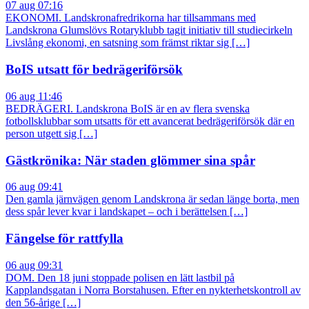
07 aug 07:16
EKONOMI. Landskronafredrikorna har tillsammans med
Landskrona Glumslövs Rotaryklubb tagit initiativ till studiecirkeln
Livslång ekonomi, en satsning som främst riktar sig […]
BoIS utsatt för bedrägeriförsök
06 aug 11:46
BEDRÄGERI. Landskrona BoIS är en av flera svenska
fotbollsklubbar som utsatts för ett avancerat bedrägeriförsök där en
person utgett sig […]
Gästkrönika: När staden glömmer sina spår
06 aug 09:41
Den gamla järnvägen genom Landskrona är sedan länge borta, men
dess spår lever kvar i landskapet – och i berättelsen […]
Fängelse för rattfylla
06 aug 09:31
DOM. Den 18 juni stoppade polisen en lätt lastbil på
Kapplandsgatan i Norra Borstahusen. Efter en nykterhetskontroll av
den 56-årige […]