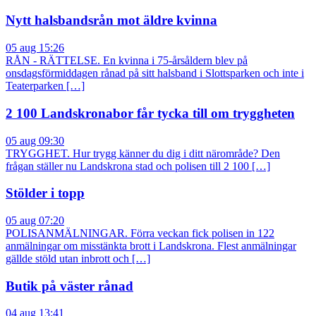
Nytt halsbandsrån mot äldre kvinna
05 aug 15:26
RÅN - RÄTTELSE. En kvinna i 75-årsåldern blev på
onsdagsförmiddagen rånad på sitt halsband i Slottsparken och inte i
Teaterparken […]
2 100 Landskronabor får tycka till om tryggheten
05 aug 09:30
TRYGGHET. Hur trygg känner du dig i ditt närområde? Den
frågan ställer nu Landskrona stad och polisen till 2 100 […]
Stölder i topp
05 aug 07:20
POLISANMÄLNINGAR. Förra veckan fick polisen in 122
anmälningar om misstänkta brott i Landskrona. Flest anmälningar
gällde stöld utan inbrott och […]
Butik på väster rånad
04 aug 13:41