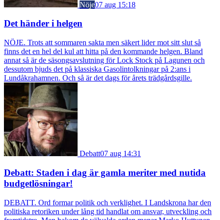
Nöje
07 aug 15:18
Det händer i helgen
NÖJE. Trots att sommaren sakta men säkert lider mot sitt slut så
finns det en hel del kul att hitta på den kommande helgen. Bland
annat så är de säsongsavslutning för Lock Stock på Lagunen och
dessutom bjuds det på klassiska Gasolintolkningar på 2:ans i
Lundåkrahamnen. Och så är det dags för årets trädgårdsgille.
Debatt
07 aug 14:31
Debatt: Staden i dag är gamla meriter med nutida
budgetlösningar!
DEBATT. Ord formar politik och verklighet. I Landskrona har den
politiska retoriken under lång tid handlat om ansvar, utveckling och