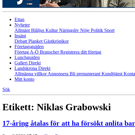
Ettan
Nyheter
Allmänt
Blåljus
Kultur
Näringsliv
Nöje
Politik
Sport
Insänt
Debatt
Planket
Gästkrönikor
Företagsguiden
Företag A-Ö
Branscher
Registrera ditt företag
Lunchguiden
Galleri Direkt
Landskrona Direkt
Allmänna villkor
Annonsera
Bli prenumerant
Kundtjänst
Konta
Mitt konto
Sök
Etikett:
Niklas Grabowski
17‑åring åtalas för att ha försökt anlita b