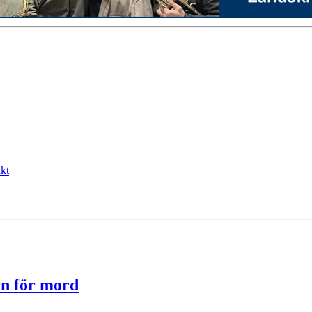
kt
arn för mord