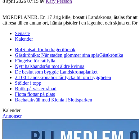
8 april 2026 07:15
av
Kary Persson
MORDPLANER. En 17-årig kille, bosatt i Landskrona, åtalas för att ha 
att resa till en annan ort, hämta pistoler i en lägenhet och skjuta en 
Senaste
Kalender
BoIS utsatt för bedrägeriförsök
Gästkrönika: När staden glömmer sina spår
Gästkrönika
Fängelse för rattfylla
Nytt halsbandsrån mot äldre kvinna
De beslut som byggde Landskrona
planket
2 100 Landskronabor får tycka till om tryggheten
Stölder i topp
Butik på väster rånad
Flotta flottar på plats
Bachatakväll med Klenia i Slottsparken
Kalender
Annonser