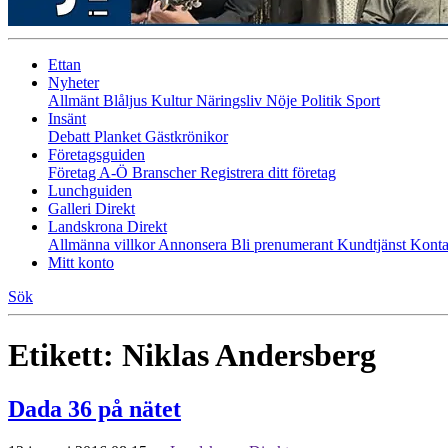
Ettan
Nyheter
Allmänt
Blåljus
Kultur
Näringsliv
Nöje
Politik
Sport
Insänt
Debatt
Planket
Gästkrönikor
Företagsguiden
Företag A-Ö
Branscher
Registrera ditt företag
Lunchguiden
Galleri Direkt
Landskrona Direkt
Allmänna villkor
Annonsera
Bli prenumerant
Kundtjänst
Konta
Mitt konto
Sök
Etikett:
Niklas Andersberg
Dada 36 på nätet