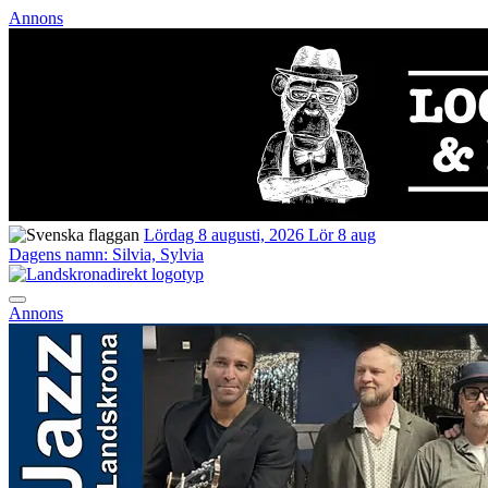
Annons
Lördag 8 augusti, 2026
Lör 8 aug
Dagens namn:
Silvia, Sylvia
Annons