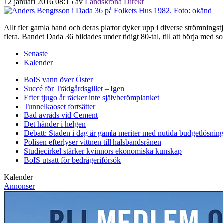
12 januari 2016 08:15
av
Landskrona Direkt
Allt fler gamla band och deras plattor dyker upp i diverse strömning
flera. Bandet Dada 36 bildades under tidigt 80-tal, till att börja med s
Senaste
Kalender
BoIS vann över Öster
Succé för Trädgårdsgillet – Igen
Efter tjugo år räcker inte självberöm
planket
Tunnelkaoset fortsätter
Bad avråds vid Cement
Det händer i helgen
Debatt: Staden i dag är gamla meriter med nutida budgetlösning
Polisen efterlyser vittnen till halsbandsrånen
Studiecirkel stärker kvinnors ekonomiska kunskap
BoIS utsatt för bedrägeriförsök
Kalender
Annonser