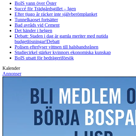
BoIS vann över Öster
Succé för Trädgårdsgillet – Igen
Efter tjugo år räcker inte självberöm
planket
Tunnelkaoset fortsätter
Bad avråds vid Cement
Det händer i helgen
Debatt: Staden i dag är gamla meriter med nutida
budgetlösningar!
Debatt
Polisen efterlyser vittnen till halsbandsrånen
Studiecirkel stärker kvinnors ekonomiska kunskap
BoIS utsatt för bedrägeriförsök
Kalender
Annonser