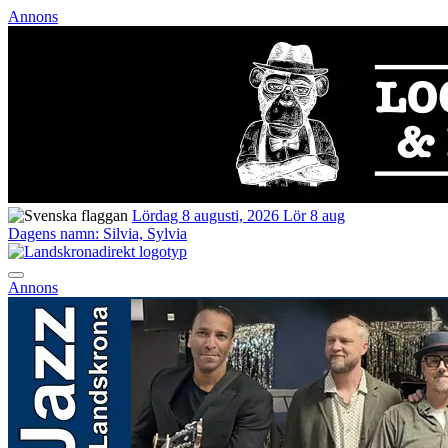
Annons
Lördag 8 augusti, 2026
Lör 8 aug
Dagens namn:
Silvia, Sylvia
Annons