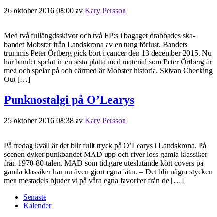
26 oktober 2016 08:00
av
Kary Persson
Med två fullängdsskivor och två EP:s i bagaget drabbades ska-
bandet Mobster från Landskrona av en tung förlust. Bandets
trummis Peter Örtberg gick bort i cancer den 13 december 2015. Nu
har bandet spelat in en sista platta med material som Peter Örtberg är
med och spelar på och därmed är Mobster historia. Skivan Checking
Out […]
Punknostalgi på O’Learys
25 oktober 2016 08:38
av
Kary Persson
På fredag kväll är det blir fullt tryck på O’Learys i Landskrona. På
scenen dyker punkbandet MAD upp och river loss gamla klassiker
från 1970-80-talen. MAD som tidigare uteslutande kört covers på
gamla klassiker har nu även gjort egna låtar. – Det blir några stycken
men mestadels bjuder vi på våra egna favoriter från de […]
Senaste
Kalender