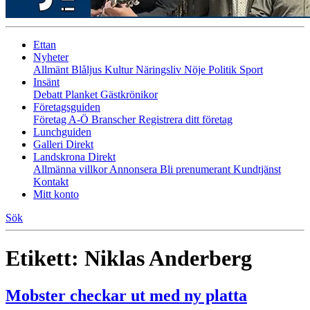
Ettan
Nyheter
Allmänt
Blåljus
Kultur
Näringsliv
Nöje
Politik
Sport
Insänt
Debatt
Planket
Gästkrönikor
Företagsguiden
Företag A-Ö
Branscher
Registrera ditt företag
Lunchguiden
Galleri Direkt
Landskrona Direkt
Allmänna villkor
Annonsera
Bli prenumerant
Kundtjänst
Kontakt
Mitt konto
Sök
Etikett:
Niklas Anderberg
Mobster checkar ut med ny platta