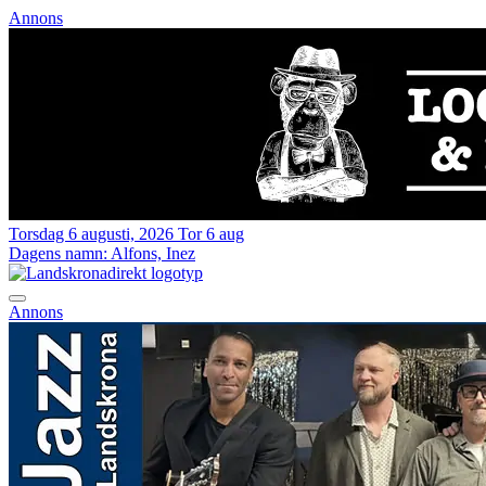
Annons
Torsdag 6 augusti, 2026
Tor 6 aug
Dagens namn:
Alfons, Inez
Annons