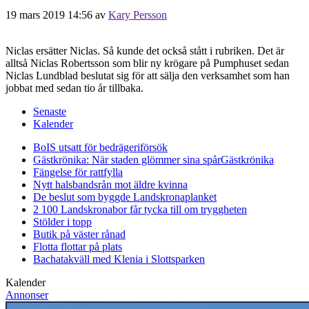
19 mars 2019 14:56
av
Kary Persson
Niclas ersätter Niclas. Så kunde det också stått i rubriken. Det är
alltså Niclas Robertsson som blir ny krögare på Pumphuset sedan
Niclas Lundblad beslutat sig för att sälja den verksamhet som han
jobbat med sedan tio år tillbaka.
Senaste
Kalender
BoIS utsatt för bedrägeriförsök
Gästkrönika: När staden glömmer sina spår
Gästkrönika
Fängelse för rattfylla
Nytt halsbandsrån mot äldre kvinna
De beslut som byggde Landskrona
planket
2 100 Landskronabor får tycka till om tryggheten
Stölder i topp
Butik på väster rånad
Flotta flottar på plats
Bachatakväll med Klenia i Slottsparken
Kalender
Annonser