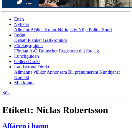
Ettan
Nyheter
Allmänt
Blåljus
Kultur
Näringsliv
Nöje
Politik
Sport
Insänt
Debatt
Planket
Gästkrönikor
Företagsguiden
Företag A-Ö
Branscher
Registrera ditt företag
Lunchguiden
Galleri Direkt
Landskrona Direkt
Allmänna villkor
Annonsera
Bli prenumerant
Kundtjänst
Kontakt
Mitt konto
Sök
Etikett:
Niclas Robertsson
Affären i hamn