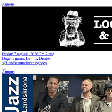
Annons
Fredag 7 augusti, 2026
Fre 7 aug
Dagens namn:
Dennis, Denise
Annons