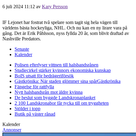
6 juli 2024 11:12
av
Kary Persson
IF Lejonet har fostrat två spelare som tagit sig hela vägen till
världens bästa hockeyliga, NHL. Och nu kan en ny lirare vara på
gång. Det är Erik Påhlsson, nyss fyllda 20 år, som blivit draftad av
Nashville Predators.
Senaste
Kalender
Polisen efterlyser vittnen till halsbandsrånen
Studiecirkel stärker kvinnors ekonomiska kunskap
BoIS utsatt för bedrägeriförsök
Gästkrönika: När staden glömmer sina spår
Gästkrönika
Fängelse för rattfylla
Nytt halsbandsrån mot äldre kvinna
De beslut som byggde Landskrona
planket
2 100 Landskronabor får tycka till om tryggheten
Stölder i topp
Butik på väster rånad
Kalender
Annonser