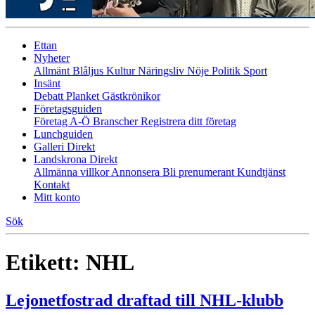
Ettan
Nyheter
Allmänt
Blåljus
Kultur
Näringsliv
Nöje
Politik
Sport
Insänt
Debatt
Planket
Gästkrönikor
Företagsguiden
Företag A-Ö
Branscher
Registrera ditt företag
Lunchguiden
Galleri Direkt
Landskrona Direkt
Allmänna villkor
Annonsera
Bli prenumerant
Kundtjänst
Kontakt
Mitt konto
Sök
Etikett:
NHL
Lejonetfostrad draftad till NHL-klubb