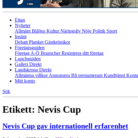
Ettan
Nyheter
Allmänt
Blåljus
Kultur
Näringsliv
Nöje
Politik
Sport
Insänt
Debatt
Planket
Gästkrönikor
Företagsguiden
Företag A-Ö
Branscher
Registrera ditt företag
Lunchguiden
Galleri Direkt
Landskrona Direkt
Allmänna villkor
Annonsera
Bli prenumerant
Kundtjänst
Konta
Mitt konto
Sök
Etikett:
Nevis Cup
Nevis Cup gav internationell erfarenhet