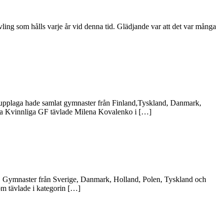
vling som hålls varje år vid denna tid. Glädjande var att det var många
ts upplaga hade samlat gymnaster från Finland,Tyskland, Danmark,
rona Kvinnliga GF tävlade Milena Kovalenko i […]
n. Gymnaster från Sverige, Danmark, Holland, Polen, Tyskland och
om tävlade i kategorin […]