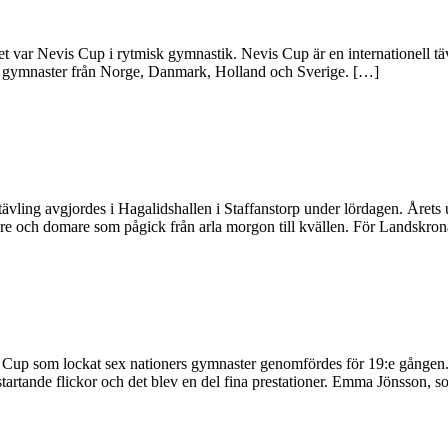
det var Nevis Cup i rytmisk gymnastik. Nevis Cup är en internationell tä
 var gymnaster från Norge, Danmark, Holland och Sverige. […]
a tävling avgjordes i Hagalidshallen i Staffanstorp under lördagen. Åre
nare och domare som pågick från arla morgon till kvällen. För Landsk
is Cup som lockat sex nationers gymnaster genomfördes för 19:e gånge
tartande flickor och det blev en del fina prestationer. Emma Jönsson, s