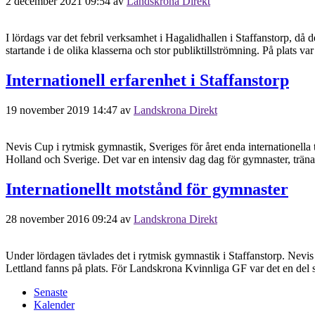
2 december 2021 09:54
av
Landskrona Direkt
I lördags var det febril verksamhet i Hagalidhallen i Staffanstorp, då 
startande i de olika klasserna och stor publiktillströmning. På plats
Internationell erfarenhet i Staffanstorp
19 november 2019 14:47
av
Landskrona Direkt
Nevis Cup i rytmisk gymnastik, Sveriges för året enda internationell
Holland och Sverige. Det var en intensiv dag dag för gymnaster, trä
Internationellt motstånd för gymnaster
28 november 2016 09:24
av
Landskrona Direkt
Under lördagen tävlades det i rytmisk gymnastik i Staffanstorp. Nev
Lettland fanns på plats. För Landskrona Kvinnliga GF var det en del s
Senaste
Kalender