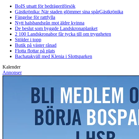
BoIS utsatt för bedrägeriförsök
Gästkrönika: När staden glömmer sina spår
Gästkrönika
Fängelse för rattfylla
Nytt halsbandsrån mot äldre kvinna
De beslut som byggde Landskrona
planket
2 100 Landskronabor får tycka till om tryggheten
Stölder i topp
Butik på väster rånad
Flotta flottar på plats
Bachatakväll med Klenia i Slottsparken
Kalender
Annonser