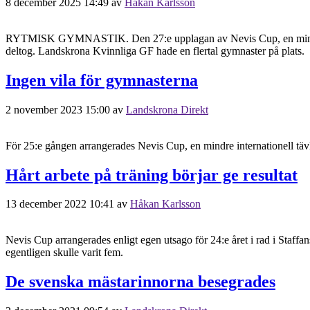
8 december 2025 14:49
av
Håkan Karlsson
RYTMISK GYMNASTIK. Den 27:e upplagan av Nevis Cup, en mindre inte
deltog. Landskrona Kvinnliga GF hade en flertal gymnaster på plats.
Ingen vila för gymnasterna
2 november 2023 15:00
av
Landskrona Direkt
För 25:e gången arrangerades Nevis Cup, en mindre internationell täv
Hårt arbete på träning börjar ge resultat
13 december 2022 10:41
av
Håkan Karlsson
Nevis Cup arrangerades enligt egen utsago för 24:e året i rad i Staff
egentligen skulle varit fem.
De svenska mästarinnorna besegrades