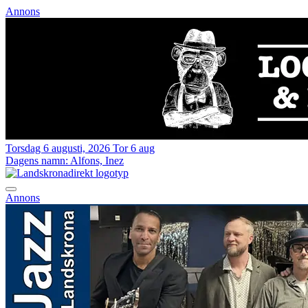
Annons
Torsdag 6 augusti, 2026
Tor 6 aug
Dagens namn:
Alfons, Inez
Annons