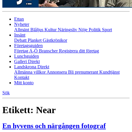
Ettan
Nyheter
Allmänt
Blåljus
Kultur
Näringsliv
Nöje
Politik
Sport
Insänt
Debatt
Planket
Gästkrönikor
Företagsguiden
Företag A-Ö
Branscher
Registrera ditt företag
Lunchguiden
Galleri Direkt
Landskrona Direkt
Allmänna villkor
Annonsera
Bli prenumerant
Kundtjänst
Kontakt
Mitt konto
Sök
Etikett:
Near
En hyvens och närgången fotograf