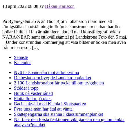
13 april 2022 08:08
av
Håkan Karlsson
På Bytaregatan 25 A är Thor-Björn Johansson i färd med att
färdigställa sin utställning inför årets konstrunda men han har fler
bollar i luften. Han är nämligen aktuell med konstfotografiboken
NÄRA/NEAR samt ett kvällssamtal på Landskrona Foto den 5 maj.
– Under konstrundan kommer jag att visa bilder ur boken men även
från mina resor. […]
Senaste
Kalender
Nytt halsbandsrån mot äldre kvinna
De beslut som byggde Landskrona
planket
2 100 Landskronabor får tycka till om tryggheten
Stölder i topp
Butik på väster rånad
Flotta flottar på plats
Bachatakväll med Klenia i Slottsparken
Fyra unga män har åtal att vänta
Skattepengarna ska stanna i klassrummen
planket
När blev den första reaktionen viktigare än den genomtänkta
analysen?
planket