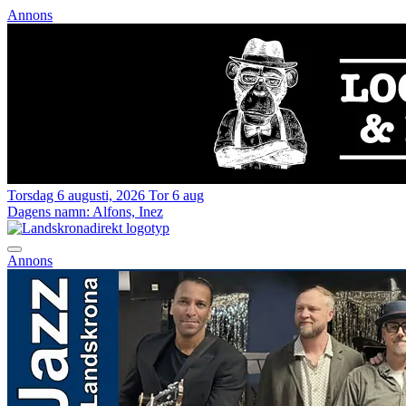
Annons
Torsdag 6 augusti, 2026
Tor 6 aug
Dagens namn:
Alfons, Inez
Annons