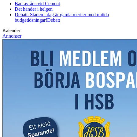
Bad avråds vid Cement
Det händer i helgen
Debatt: Staden i dag är gamla meriter med nutida
budgetlösningar!
Debatt
Kalender
Annonser