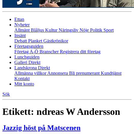
Ettan
Nyheter
Allmänt
Blåljus
Kultur
Näringsliv
Nöje
Politik
Sport
Insänt
Debatt
Planket
Gästkrönikor
Företagsguiden
Företag A-Ö
Branscher
Registrera ditt företag
Lunchguiden
Galleri Direkt
Landskrona Direkt
Allmänna villkor
Annonsera
Bli prenumerant
Kundtjänst
Kontakt
Mitt konto
Sök
Etikett:
ndreas W Andersson
Jazzig höst på Matscenen