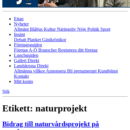
Ettan
Nyheter
Allmänt
Blåljus
Kultur
Näringsliv
Nöje
Politik
Sport
Insänt
Debatt
Planket
Gästkrönikor
Företagsguiden
Företag A-Ö
Branscher
Registrera ditt företag
Lunchguiden
Galleri Direkt
Landskrona Direkt
Allmänna villkor
Annonsera
Bli prenumerant
Kundtjänst
Kontakt
Mitt konto
Sök
Etikett:
naturprojekt
Bidrag till naturvårdsprojekt på