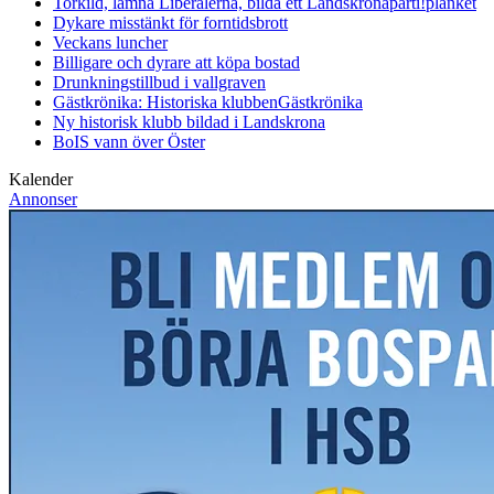
Torkild, lämna Liberalerna, bilda ett Landskronaparti!
planket
Dykare misstänkt för forntidsbrott
Veckans luncher
Billigare och dyrare att köpa bostad
Drunkningstillbud i vallgraven
Gästkrönika: Historiska klubben
Gästkrönika
Ny historisk klubb bildad i Landskrona
BoIS vann över Öster
Kalender
Annonser