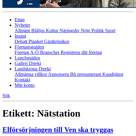
Ettan
Nyheter
Allmänt
Blåljus
Kultur
Näringsliv
Nöje
Politik
Sport
Insänt
Debatt
Planket
Gästkrönikor
Företagsguiden
Företag A-Ö
Branscher
Registrera ditt företag
Lunchguiden
Galleri Direkt
Landskrona Direkt
Allmänna villkor
Annonsera
Bli prenumerant
Kundtjänst
Kontakt
Mitt konto
Sök
Etikett:
Nätstation
Elförsörjningen till Ven ska tryggas