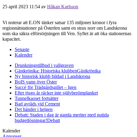
25 april 2023 11:54
av
Håkan Karlsson
Vi noterar att E.ON tänker satsar 135 miljoner kronor i fyra
regionnätstationer på Österlen samt en strax norr om Landskrona
som ska säkra elförsörjningen till Ven. Syftet är att öka stationernas
kapacitet.
Senaste
Kalender
Drunkningstillbud i vallgraven
Gästkrönika: Historiska klubben
Gästkrönika
Ny historisk klubb bildad i Landskrona
BoIS vann över Öster
Succé för Trädgårdsgillet – Igen
Efter tjugo år räcker inte självberöm
planket
Tunnelkaoset fortsätter
Bad avråds vid Cement
Det händer i helgen
Debatt: Staden i dag är gamla meriter med nutida
budgetlösningar!
Debatt
Kalender
Annonser