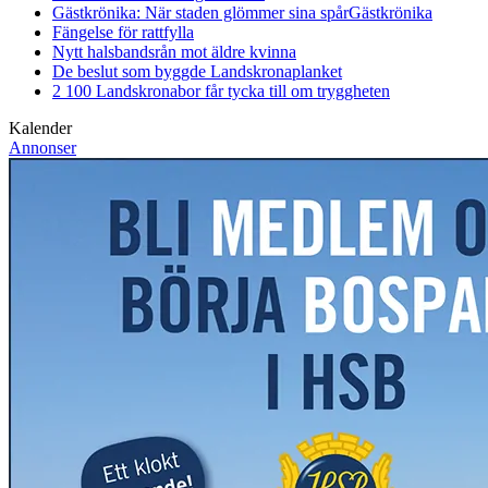
Gästkrönika: När staden glömmer sina spår
Gästkrönika
Fängelse för rattfylla
Nytt halsbandsrån mot äldre kvinna
De beslut som byggde Landskrona
planket
2 100 Landskronabor får tycka till om tryggheten
Kalender
Annonser