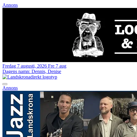
Annons
Fredag 7 augusti, 2026
Fre 7 aug
Dagens namn:
Dennis, Denise
Annons