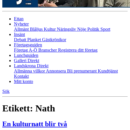
Ettan
Nyheter
Allmänt
Blåljus
Kultur
Näringsliv
Nöje
Politik
Sport
Insänt
Debatt
Planket
Gästkrönikor
Företagsguiden
Företag A-Ö
Branscher
Registrera ditt företag
Lunchguiden
Galleri Direkt
Landskrona Direkt
Allmänna villkor
Annonsera
Bli prenumerant
Kundtjänst
Kontakt
Mitt konto
Sök
Etikett:
Nath
En kulturnatt blir två