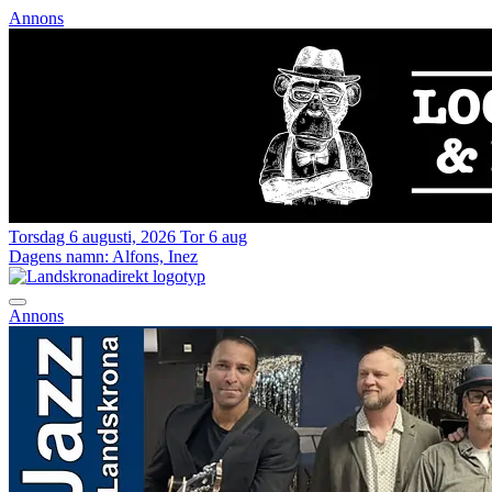
Annons
Torsdag 6 augusti, 2026
Tor 6 aug
Dagens namn:
Alfons, Inez
Annons