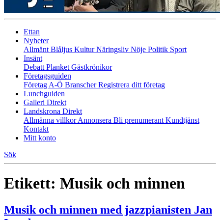
Ettan
Nyheter
Allmänt
Blåljus
Kultur
Näringsliv
Nöje
Politik
Sport
Insänt
Debatt
Planket
Gästkrönikor
Företagsguiden
Företag A-Ö
Branscher
Registrera ditt företag
Lunchguiden
Galleri Direkt
Landskrona Direkt
Allmänna villkor
Annonsera
Bli prenumerant
Kundtjänst
Kontakt
Mitt konto
Sök
Etikett:
Musik och minnen
Musik och minnen med jazzpianisten Jan