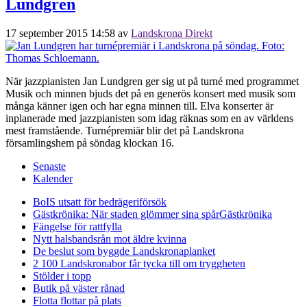
Lundgren
17 september 2015 14:58
av
Landskrona Direkt
När jazzpianisten Jan Lundgren ger sig ut på turné med programmet
Musik och minnen bjuds det på en generös konsert med musik som
många känner igen och har egna minnen till. Elva konserter är
inplanerade med jazzpianisten som idag räknas som en av världens
mest framstående. Turnépremiär blir det på Landskrona
församlingshem på söndag klockan 16.
Senaste
Kalender
BoIS utsatt för bedrägeriförsök
Gästkrönika: När staden glömmer sina spår
Gästkrönika
Fängelse för rattfylla
Nytt halsbandsrån mot äldre kvinna
De beslut som byggde Landskrona
planket
2 100 Landskronabor får tycka till om tryggheten
Stölder i topp
Butik på väster rånad
Flotta flottar på plats