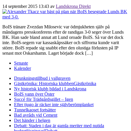
14 september 2015 13:43
av
Landskrona Direkt
BoIS tränare Zvezdan Milosevic var ödmjukheten själv på
måndagens presskonferens efter de randigas 3-0 seger över Lunds
BK. Han sade bland annat att Lund oroade BoIS. Så var det dock
inte. BoIS-segern var kassaskåpssäker och siffrorna kunde varit
större. BoIS repade sig snabbt efter den olustiga förlusten på IP
senast mot Oskarshamn. Laget började dock […]
Senaste
Kalender
Drunkningstillbud i vallgraven
Gästkrönika: Historiska klubben
Gästkrönika
Ny historisk klubb bildad i Landskrona
BoIS vann över Öster
Succé för Trädgårdsgillet – Igen
Efter tjugo år räcker inte självberöm
planket
Tunnelkaoset fortsätter
Bad avråds vid Cement
Det händer i helgen
Debatt: Staden i dag är gamla meriter med nutida
budgetlösningar!
Debatt