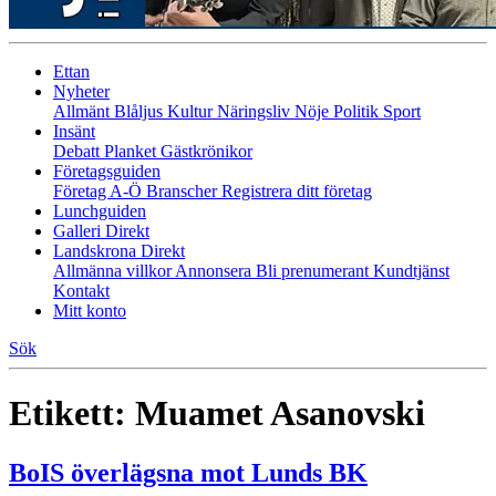
Ettan
Nyheter
Allmänt
Blåljus
Kultur
Näringsliv
Nöje
Politik
Sport
Insänt
Debatt
Planket
Gästkrönikor
Företagsguiden
Företag A-Ö
Branscher
Registrera ditt företag
Lunchguiden
Galleri Direkt
Landskrona Direkt
Allmänna villkor
Annonsera
Bli prenumerant
Kundtjänst
Kontakt
Mitt konto
Sök
Etikett:
Muamet Asanovski
BoIS överlägsna mot Lunds BK