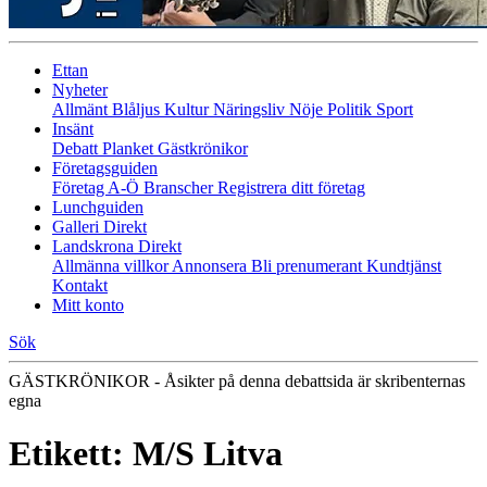
Ettan
Nyheter
Allmänt
Blåljus
Kultur
Näringsliv
Nöje
Politik
Sport
Insänt
Debatt
Planket
Gästkrönikor
Företagsguiden
Företag A-Ö
Branscher
Registrera ditt företag
Lunchguiden
Galleri Direkt
Landskrona Direkt
Allmänna villkor
Annonsera
Bli prenumerant
Kundtjänst
Kontakt
Mitt konto
Sök
GÄSTKRÖNIKOR - Åsikter på denna debattsida är skribenternas
egna
Etikett:
M/S Litva