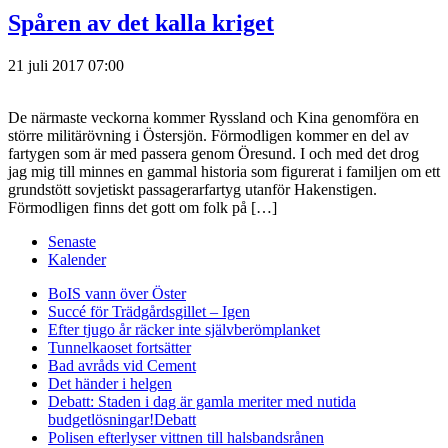
Spåren av det kalla kriget
21 juli 2017 07:00
De närmaste veckorna kommer Ryssland och Kina genomföra en
större militärövning i Östersjön. Förmodligen kommer en del av
fartygen som är med passera genom Öresund. I och med det drog
jag mig till minnes en gammal historia som figurerat i familjen om ett
grundstött sovjetiskt passagerarfartyg utanför Hakenstigen.
Förmodligen finns det gott om folk på […]
Senaste
Kalender
BoIS vann över Öster
Succé för Trädgårdsgillet – Igen
Efter tjugo år räcker inte självberöm
planket
Tunnelkaoset fortsätter
Bad avråds vid Cement
Det händer i helgen
Debatt: Staden i dag är gamla meriter med nutida
budgetlösningar!
Debatt
Polisen efterlyser vittnen till halsbandsrånen