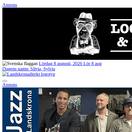
Annons
Lördag 8 augusti, 2026
Lör 8 aug
Dagens namn:
Silvia, Sylvia
Annons