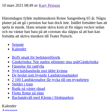
10 mars 2021 08:49
av
Kary Persson
Häromdagen fyllde multimusikern Roine Sangenberg 65 år. Några
planer på att gå i pension har han dock inte. Istället fortsätter han att
spela in musik. Hans senaste skiva kom ut för några veckor sedan
och nu väntar han bara på att coronan ska släppa så att han kan
fortsätta att skriva musiken till Teater Punsch.
Senaste
Kalender
BoIS utsatt för bedrägeriförsök
Gästkrönika: När staden glömmer sina spår
Gästkrönika
Fängelse för rattfylla
Nytt halsbandsrån mot äldre kvinna
De beslut som byggde Landskrona
planket
2 100 Landskronabor får tycka till om tryggheten
Stölder i topp
Butik på väster rånad
Flotta flottar på plats
Bachatakväll med Klenia i Slottsparken
Kalender
Annonser