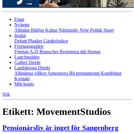
Ettan
Nyheter
Allmänt
Blåljus
Kultur
Näringsliv
Nöje
Politik
Sport
Insänt
Debatt
Planket
Gästkrönikor
Företagsguiden
Företag A-Ö
Branscher
Registrera ditt företag
Lunchguiden
Galleri Direkt
Landskrona Direkt
Allmänna villkor
Annonsera
Bli prenumerant
Kundtjänst
Kontakt
Mitt konto
Sök
Etikett:
MovementStudios
Pensionärsliv är inget för Sangenberg