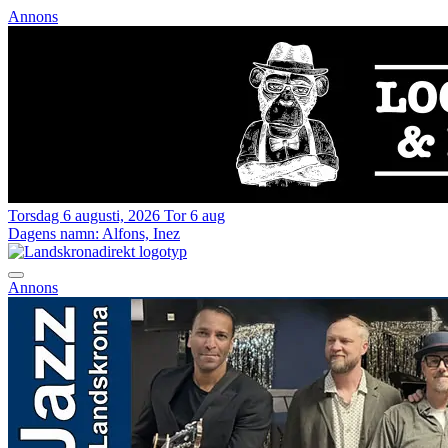
Annons
Torsdag 6 augusti, 2026
Tor 6 aug
Dagens namn:
Alfons, Inez
Annons