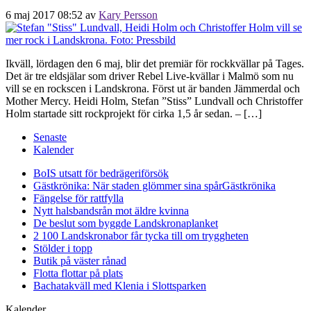
6 maj 2017 08:52
av
Kary Persson
Ikväll, lördagen den 6 maj, blir det premiär för rockkvällar på Tages.
Det är tre eldsjälar som driver Rebel Live-kvällar i Malmö som nu
vill se en rockscen i Landskrona. Först ut är banden Jämmerdal och
Mother Mercy. Heidi Holm, Stefan ”Stiss” Lundvall och Christoffer
Holm startade sitt rockprojekt för cirka 1,5 år sedan. – […]
Senaste
Kalender
BoIS utsatt för bedrägeriförsök
Gästkrönika: När staden glömmer sina spår
Gästkrönika
Fängelse för rattfylla
Nytt halsbandsrån mot äldre kvinna
De beslut som byggde Landskrona
planket
2 100 Landskronabor får tycka till om tryggheten
Stölder i topp
Butik på väster rånad
Flotta flottar på plats
Bachatakväll med Klenia i Slottsparken
Kalender