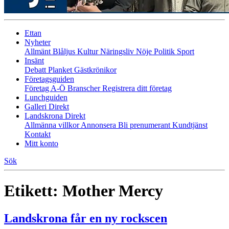
Ettan
Nyheter
Allmänt
Blåljus
Kultur
Näringsliv
Nöje
Politik
Sport
Insänt
Debatt
Planket
Gästkrönikor
Företagsguiden
Företag A-Ö
Branscher
Registrera ditt företag
Lunchguiden
Galleri Direkt
Landskrona Direkt
Allmänna villkor
Annonsera
Bli prenumerant
Kundtjänst
Kontakt
Mitt konto
Sök
Etikett:
Mother Mercy
Landskrona får en ny rockscen