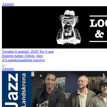
Annons
Torsdag 6 augusti, 2026
Tor 6 aug
Dagens namn:
Alfons, Inez
Annons