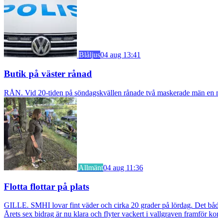
Blåljus
04 aug 13:41
Butik på väster rånad
RÅN. Vid 20-tiden på söndagskvällen rånade två maskerade män en m
Allmänt
04 aug 11:36
Flotta flottar på plats
GILLE. SMHI lovar fint väder och cirka 20 grader på lördag. Det bådar
Årets sex bidrag är nu klara och flyter vackert i vallgraven framför ko