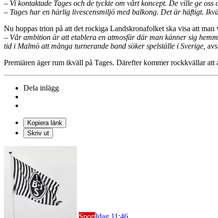
– Vi kontaktade Tages och de tyckte om vårt koncept. De ville ge oss
– Tages har en härlig livescensmiljö med balkong. Det är häftigt. Ikvä
Nu hoppas trion på att det rockiga Landskronafolket ska visa att man v
– Vår ambition är att etablera en atmosfär där man känner sig hemma o
tid i Malmö att många turnerande band söker spelställe i Sverige,
avs
Premiären äger rum ikväll på Tages. Därefter kommer rockkvällar att a
Dela inlägg
Kopiera länk
Skriv ut
Sport
Idag 11:46