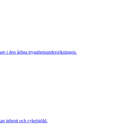
re i den årliga trygghetsundersökningen.
 inbrott och cykelstöld.