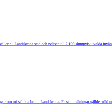
ler nu Landskrona stad och polisen till 2 100 slumpvis utvalda invåna
 misstänkta brott i Landskrona. Flest anmälningar gällde stöld utan