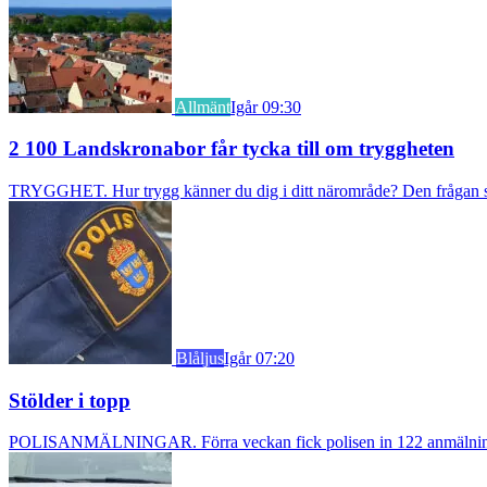
Allmänt
Igår 09:30
2 100 Landskronabor får tycka till om tryggheten
TRYGGHET. Hur trygg känner du dig i ditt närområde? Den frågan stäl
Blåljus
Igår 07:20
Stölder i topp
POLISANMÄLNINGAR. Förra veckan fick polisen in 122 anmälningar om