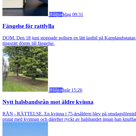
Blåljus
Idag 09:31
Fängelse för rattfylla
DOM. Den 18 juni stoppade polisen en lätt lastbil på Kapplandsgatan i
tingsrätt dömts till fängelse.
Blåljus
Igår 15:26
Nytt halsbandsrån mot äldre kvinna
RÅN - RÄTTELSE. En kvinna i 75-årsåldern blev på onsdagsförmiddagen
pratat med kvinnan och därefter ryckt av halsbandet innan han knuff