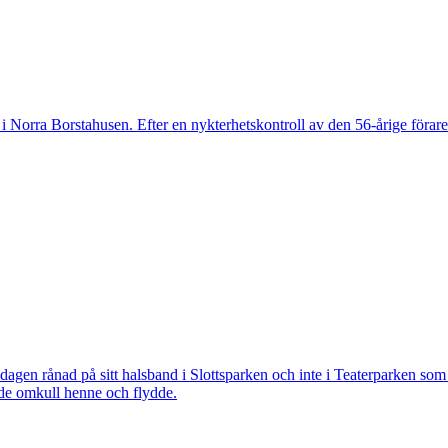
 Norra Borstahusen. Efter en nykterhetskontroll av den 56-årige föraren
 rånad på sitt halsband i Slottsparken och inte i Teaterparken som ti
ade omkull henne och flydde.