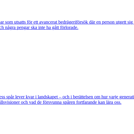
om utsatts för ett avancerat bedrägeriförsök där en person utgett si
ch några pengar ska inte ha gått förlorade.
pår lever kvar i landskapet – och i berättelsen om hur varje generatio
lsvisioner och vad de försvunna spåren fortfarande kan lära oss.