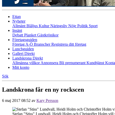
Ettan
Nyheter
Allmänt
Blåljus
Kultur
Näringsliv
Nöje
Politik
Sport
Insänt
Debatt
Planket
Gästkrönikor
Företagsguiden
Företag A-Ö
Branscher
Registrera ditt företag
Lunchguiden
Galleri Direkt
Landskrona Direkt
Allmänna villkor
Annonsera
Bli prenumerant
Kundtjänst
Konta
Mitt konto
Sök
Landskrona får en ny rockscen
6 maj 2017 08:52
av
Kary Persson
Stefan "Stiss" Lundvall, Heidi Holm och Christoffer Holm vill 