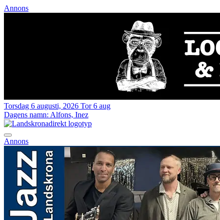
Annons
Torsdag 6 augusti, 2026
Tor 6 aug
Dagens namn:
Alfons, Inez
Annons