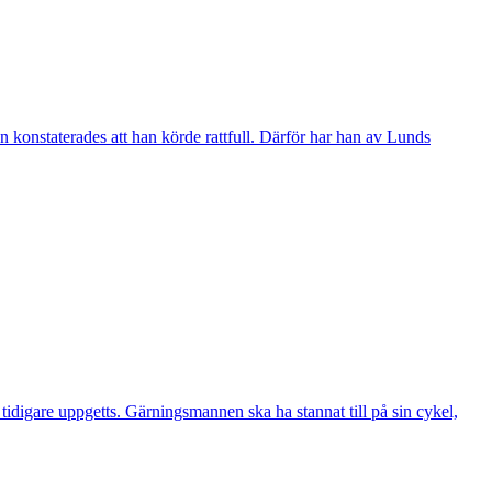
 konstaterades att han körde rattfull. Därför har han av Lunds
digare uppgetts. Gärningsmannen ska ha stannat till på sin cykel,