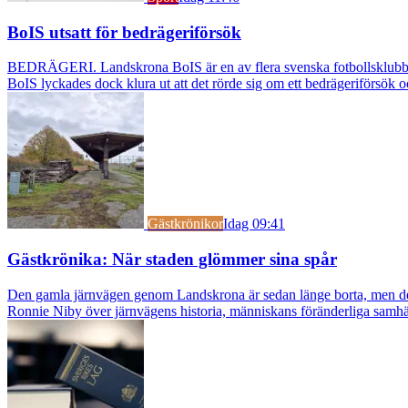
BoIS utsatt för bedrägeriförsök
BEDRÄGERI. Landskrona BoIS är en av flera svenska fotbollsklubbar s
BoIS lyckades dock klura ut att det rörde sig om ett bedrägeriförsök o
Gästkrönikor
Idag 09:41
Gästkrönika: När staden glömmer sina spår
Den gamla järnvägen genom Landskrona är sedan länge borta, men dess s
Ronnie Niby över järnvägens historia, människans föränderliga samhäl