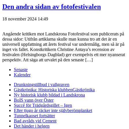
Den andra sidan av fotofestivalen
18 november 2024 14:49
Angående kritiken mot Landskrona Fotofestival som publicerats på
dessa sidor: Utifrån artiklarna skulle man kunna tro att det är en
universell uppfattning att årets festival var undermålig, men så är på
inget vis fallet. Konstkritikern Christine Antaya’s recension av
festivalen (Helsingborgs Dagblad) ger exempelvis ett mer nyanserat
perspektiv. Att säga att urvalet på den senaste […]
Senaste
Kalender
Drunkningstillbud i vallgraven
Gästkrönika: Historiska klubben
Gästkrönika
Ny historisk klubb bildad i Landskrona
BoIS vann över Öster
Succé för Trädgårdsgillet – Igen
Efter tjugo år räcker inte självberöm
planket
Tunnelkaoset fortsätter
Bad avråds vid Cement
Det händer i helgen