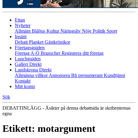
Ettan
Nyheter
Allmänt
Blåljus
Kultur
Näringsliv
Nöje
Politik
Sport
Insänt
Debatt
Planket
Gästkrönikor
Företagsguiden
Företag A-Ö
Branscher
Registrera ditt företag
Lunchguiden
Galleri Direkt
Landskrona Direkt
Allmänna villkor
Annonsera
Bli prenumerant
Kundtjänst
Kontakt
Mitt konto
Sök
DEBATTINLÄGG - Åsikter på denna debattsida är skribenternas
egna
Etikett:
motargument