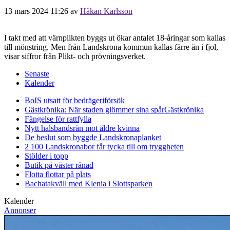
13 mars 2024 11:26
av
Håkan Karlsson
I takt med att värnplikten byggs ut ökar antalet 18-åringar som kallas
till mönstring. Men från Landskrona kommun kallas färre än i fjol,
visar siffror från Plikt- och prövningsverket.
Senaste
Kalender
BoIS utsatt för bedrägeriförsök
Gästkrönika: När staden glömmer sina spår
Gästkrönika
Fängelse för rattfylla
Nytt halsbandsrån mot äldre kvinna
De beslut som byggde Landskrona
planket
2 100 Landskronabor får tycka till om tryggheten
Stölder i topp
Butik på väster rånad
Flotta flottar på plats
Bachatakväll med Klenia i Slottsparken
Kalender
Annonser