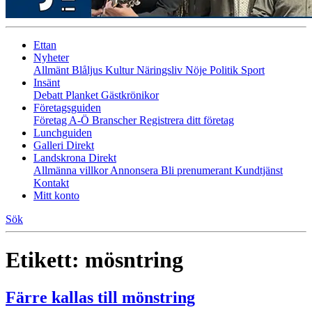
Ettan
Nyheter
Allmänt
Blåljus
Kultur
Näringsliv
Nöje
Politik
Sport
Insänt
Debatt
Planket
Gästkrönikor
Företagsguiden
Företag A-Ö
Branscher
Registrera ditt företag
Lunchguiden
Galleri Direkt
Landskrona Direkt
Allmänna villkor
Annonsera
Bli prenumerant
Kundtjänst
Kontakt
Mitt konto
Sök
Etikett:
mösntring
Färre kallas till mönstring