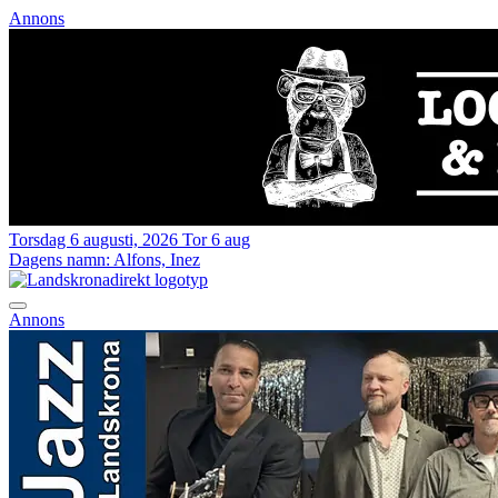
Annons
Torsdag 6 augusti, 2026
Tor 6 aug
Dagens namn:
Alfons, Inez
Annons