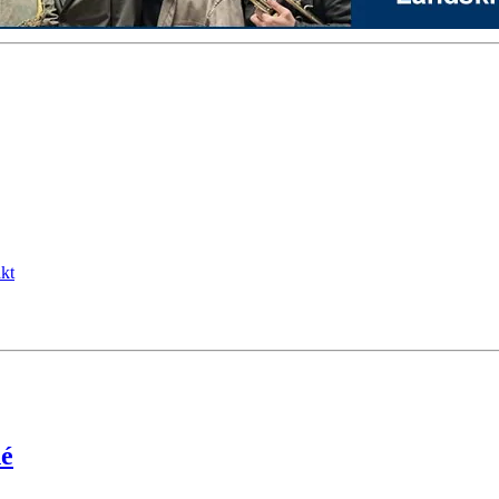
kt
né