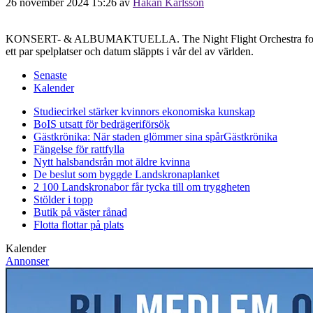
26 november 2024 15:26
av
Håkan Karlsson
KONSERT- & ALBUMAKTUELLA. The Night Flight Orchestra fortsätter a
ett par spelplatser och datum släppts i vår del av världen.
Senaste
Kalender
Studiecirkel stärker kvinnors ekonomiska kunskap
BoIS utsatt för bedrägeriförsök
Gästkrönika: När staden glömmer sina spår
Gästkrönika
Fängelse för rattfylla
Nytt halsbandsrån mot äldre kvinna
De beslut som byggde Landskrona
planket
2 100 Landskronabor får tycka till om tryggheten
Stölder i topp
Butik på väster rånad
Flotta flottar på plats
Kalender
Annonser