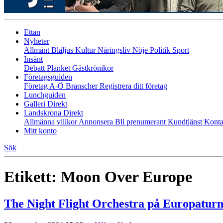
Ettan
Nyheter
Allmänt
Blåljus
Kultur
Näringsliv
Nöje
Politik
Sport
Insänt
Debatt
Planket
Gästkrönikor
Företagsguiden
Företag A-Ö
Branscher
Registrera ditt företag
Lunchguiden
Galleri Direkt
Landskrona Direkt
Allmänna villkor
Annonsera
Bli prenumerant
Kundtjänst
Konta
Mitt konto
Sök
Etikett:
Moon Over Europe
The Night Flight Orchestra på Europatur