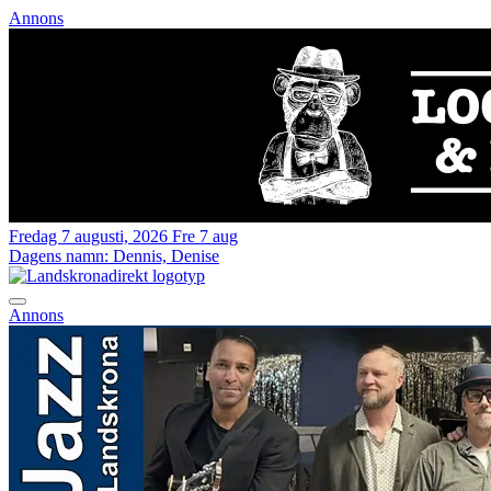
Annons
Fredag 7 augusti, 2026
Fre 7 aug
Dagens namn:
Dennis, Denise
Annons