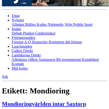
Ettan
Nyheter
Allmänt
Blåljus
Kultur
Näringsliv
Nöje
Politik
Sport
Insänt
Debatt
Planket
Gästkrönikor
Företagsguiden
Företag A-Ö
Branscher
Registrera ditt företag
Lunchguiden
Galleri Direkt
Landskrona Direkt
Allmänna villkor
Annonsera
Bli prenumerant
Kundtjänst
Kontakt
Mitt konto
Sök
Etikett:
Mondioring
Mondioringvärlden intar Saxtorp