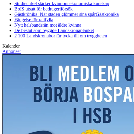
Studiecirkel stärker kvinnors ekonomiska kunskap
BoIS utsatt för bedrägeriförsök
Gästkrönika: När staden glömmer sina spår
Gästkrönika
Fängelse för rattfylla
Nytt halsbandsrån mot äldre kvinna
De beslut som byggde Landskrona
planket
2 100 Landskronabor får tycka till om tryggheten
Kalender
Annonser