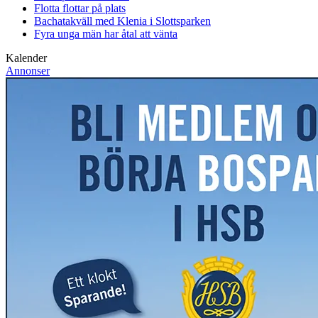
Flotta flottar på plats
Bachatakväll med Klenia i Slottsparken
Fyra unga män har åtal att vänta
Kalender
Annonser