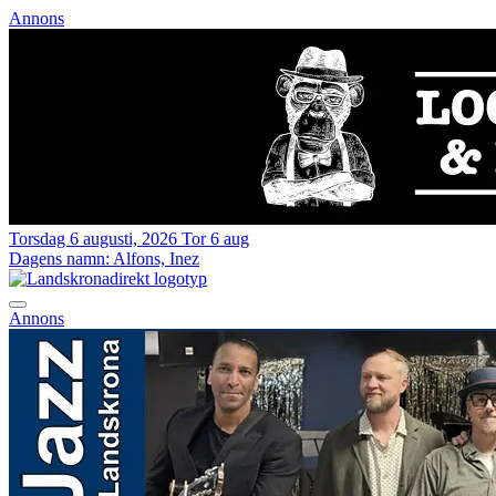
Annons
Torsdag 6 augusti, 2026
Tor 6 aug
Dagens namn:
Alfons, Inez
Annons