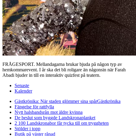
FRÅGESPORT. Mellandagarna brukar bjuda på någon typ av
hemkommarevent. I år ska det bli roligare än någonsin när Farah
Abadi bjuder in till en interaktiv quizfest på teatern.
Senaste
Kalender
Gästkrönika: När staden glömmer sina spår
Gästkrönika
Fängelse för rattfylla
Nytt halsbandsrån mot äldre kvinna
De beslut som byggde Landskrona
planket
2 100 Landskronabor får tycka till om tryggheten
Stölder i topp
Butik på väster rånad