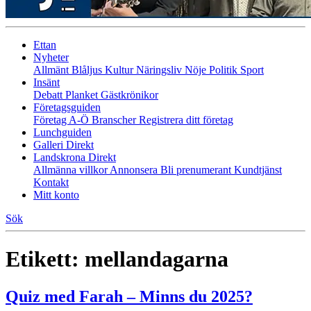
Ettan
Nyheter
Allmänt
Blåljus
Kultur
Näringsliv
Nöje
Politik
Sport
Insänt
Debatt
Planket
Gästkrönikor
Företagsguiden
Företag A-Ö
Branscher
Registrera ditt företag
Lunchguiden
Galleri Direkt
Landskrona Direkt
Allmänna villkor
Annonsera
Bli prenumerant
Kundtjänst
Kontakt
Mitt konto
Sök
Etikett:
mellandagarna
Quiz med Farah – Minns du 2025?