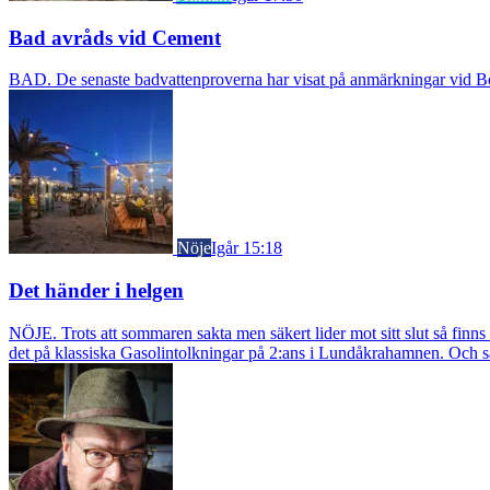
Bad avråds vid Cement
BAD. De senaste badvattenproverna har visat på anmärkningar vid Borst
Nöje
Igår 15:18
Det händer i helgen
NÖJE. Trots att sommaren sakta men säkert lider mot sitt slut så fin
det på klassiska Gasolintolkningar på 2:ans i Lundåkrahamnen. Och så ä