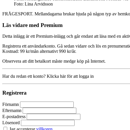
Foto: Lina Arvidsson
FRÅGESPORT. Mellandagarna brukar bjuda på någon typ av hemkommareve
Läs vidare med Premium
Detta inlägg är ett Premium-inlägg och går endast att läsa med en a
Registrera ett användarkonto. Gå sedan vidare och lös en prenumerati
Kostnad: 99 kr/mån alternativt 990 kr/år.
Observera att ditt betalkort måste medge köp på Internet.
Har du redan ett konto? Klicka här för att logga in
Registrera
Förnamn
Efternamn
E-postadress
Lösenord
Jag accepterar
villkoren