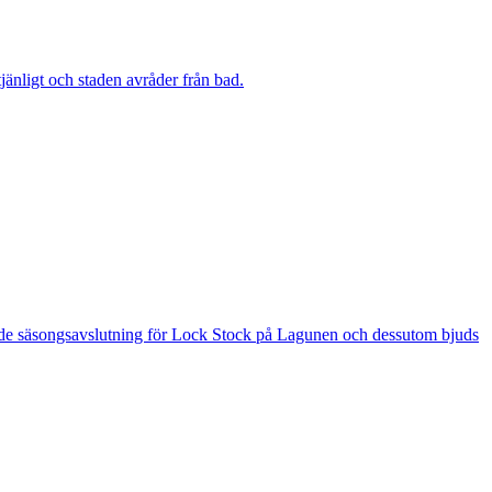
änligt och staden avråder från bad.
 är de säsongsavslutning för Lock Stock på Lagunen och dessutom bjuds