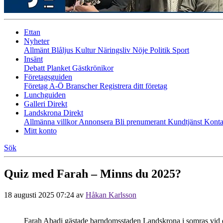
Ettan
Nyheter
Allmänt
Blåljus
Kultur
Näringsliv
Nöje
Politik
Sport
Insänt
Debatt
Planket
Gästkrönikor
Företagsguiden
Företag A-Ö
Branscher
Registrera ditt företag
Lunchguiden
Galleri Direkt
Landskrona Direkt
Allmänna villkor
Annonsera
Bli prenumerant
Kundtjänst
Konta
Mitt konto
Sök
Quiz med Farah – Minns du 2025?
18 augusti 2025 07:24
av
Håkan Karlsson
Farah Abadi gästade barndomsstaden Landskrona i somras vid ett p