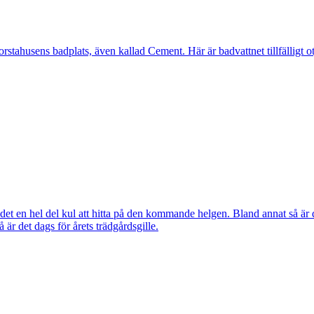
ahusens badplats, även kallad Cement. Här är badvattnet tillfälligt otj
ns det en hel del kul att hitta på den kommande helgen. Bland annat så
r det dags för årets trädgårdsgille.