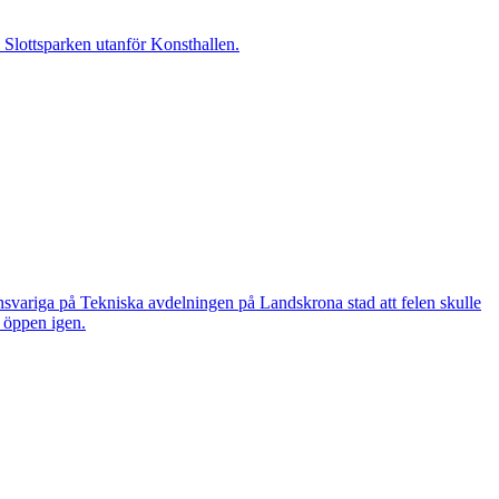
i Slottsparken utanför Konsthallen.
nsvariga på Tekniska avdelningen på Landskrona stad att felen skulle
n öppen igen.