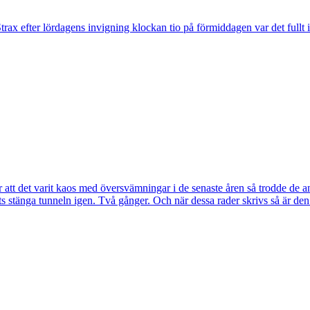
trax efter lördagens invigning klockan tio på förmiddagen var det fullt 
tt det varit kaos med översvämningar i de senaste åren så trodde de a
s stänga tunneln igen. Två gånger. Och när dessa rader skrivs så är de