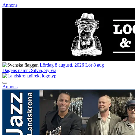
Annons
Lördag 8 augusti, 2026
Lör 8 aug
Dagens namn:
Silvia, Sylvia
Annons