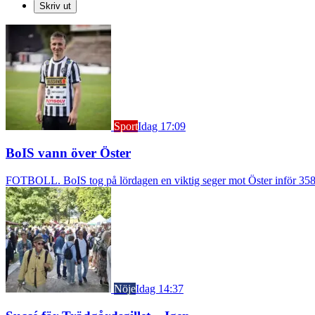
Skriv ut
Sport
Idag 17:09
BoIS vann över Öster
FOTBOLL. BoIS tog på lördagen en viktig seger mot Öster inför 3583
Nöje
Idag 14:37