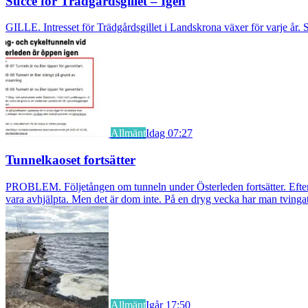
Succé för Trädgårdsgillet – Igen
GILLE. Intresset för Trädgårdsgillet i Landskrona växer för varje år. S
Allmänt
Idag 07:27
Tunnelkaoset fortsätter
PROBLEM. Följetången om tunneln under Österleden fortsätter. Efter a
vara avhjälpta. Men det är dom inte. På en dryg vecka har man tvingat
Allmänt
Igår 17:50