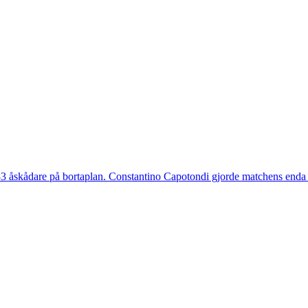
 åskådare på bortaplan. Constantino Capotondi gjorde matchens enda 