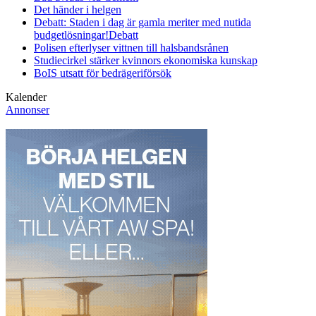
Det händer i helgen
Debatt: Staden i dag är gamla meriter med nutida
budgetlösningar!
Debatt
Polisen efterlyser vittnen till halsbandsrånen
Studiecirkel stärker kvinnors ekonomiska kunskap
BoIS utsatt för bedrägeriförsök
Kalender
Annonser