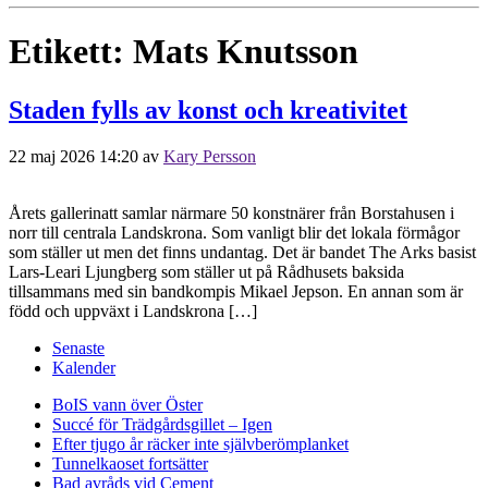
Etikett:
Mats Knutsson
Staden fylls av konst och kreativitet
22 maj 2026 14:20
av
Kary Persson
Årets gallerinatt samlar närmare 50 konstnärer från Borstahusen i
norr till centrala Landskrona. Som vanligt blir det lokala förmågor
som ställer ut men det finns undantag. Det är bandet The Arks basist
Lars-Leari Ljungberg som ställer ut på Rådhusets baksida
tillsammans med sin bandkompis Mikael Jepson. En annan som är
född och uppväxt i Landskrona […]
Senaste
Kalender
BoIS vann över Öster
Succé för Trädgårdsgillet – Igen
Efter tjugo år räcker inte självberöm
planket
Tunnelkaoset fortsätter
Bad avråds vid Cement