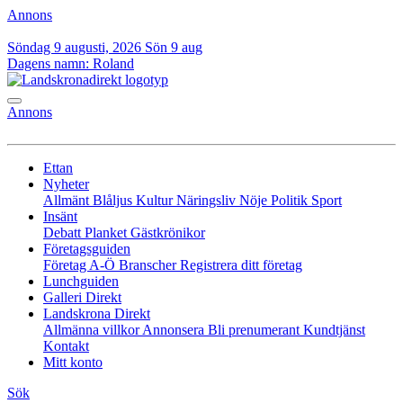
Annons
Söndag 9 augusti, 2026
Sön 9 aug
Dagens namn:
Roland
Annons
Ettan
Nyheter
Allmänt
Blåljus
Kultur
Näringsliv
Nöje
Politik
Sport
Insänt
Debatt
Planket
Gästkrönikor
Företagsguiden
Företag A-Ö
Branscher
Registrera ditt företag
Lunchguiden
Galleri Direkt
Landskrona Direkt
Allmänna villkor
Annonsera
Bli prenumerant
Kundtjänst
Kontakt
Mitt konto
Sök