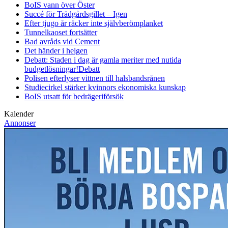
BoIS vann över Öster
Succé för Trädgårdsgillet – Igen
Efter tjugo år räcker inte självberöm
planket
Tunnelkaoset fortsätter
Bad avråds vid Cement
Det händer i helgen
Debatt: Staden i dag är gamla meriter med nutida
budgetlösningar!
Debatt
Polisen efterlyser vittnen till halsbandsrånen
Studiecirkel stärker kvinnors ekonomiska kunskap
BoIS utsatt för bedrägeriförsök
Kalender
Annonser