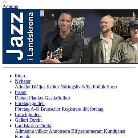
Annons
Ettan
Nyheter
Allmänt
Blåljus
Kultur
Näringsliv
Nöje
Politik
Sport
Insänt
Debatt
Planket
Gästkrönikor
Företagsguiden
Företag A-Ö
Branscher
Registrera ditt företag
Lunchguiden
Galleri Direkt
Landskrona Direkt
Allmänna villkor
Annonsera
Bli prenumerant
Kundtjänst
Kontakt