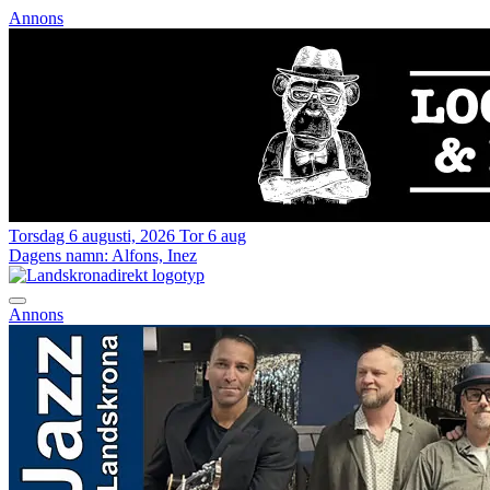
Annons
Torsdag 6 augusti, 2026
Tor 6 aug
Dagens namn:
Alfons, Inez
Annons