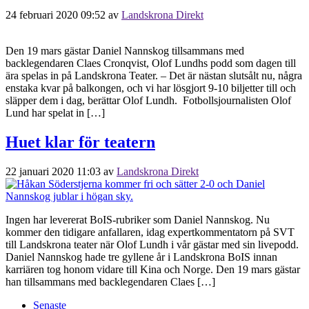
24 februari 2020 09:52
av
Landskrona Direkt
Den 19 mars gästar Daniel Nannskog tillsammans med
backlegendaren Claes Cronqvist, Olof Lundhs podd som dagen till
ära spelas in på Landskrona Teater. – Det är nästan slutsålt nu, några
enstaka kvar på balkongen, och vi har lösgjort 9-10 biljetter till och
släpper dem i dag, berättar Olof Lundh. Fotbollsjournalisten Olof
Lund har spelat in […]
Huet klar för teatern
22 januari 2020 11:03
av
Landskrona Direkt
Ingen har levererat BoIS-rubriker som Daniel Nannskog. Nu
kommer den tidigare anfallaren, idag expertkommentatorn på SVT
till Landskrona teater när Olof Lundh i vår gästar med sin livepodd.
Daniel Nannskog hade tre gyllene år i Landskrona BoIS innan
karriären tog honom vidare till Kina och Norge. Den 19 mars gästar
han tillsammans med backlegendaren Claes […]
Senaste