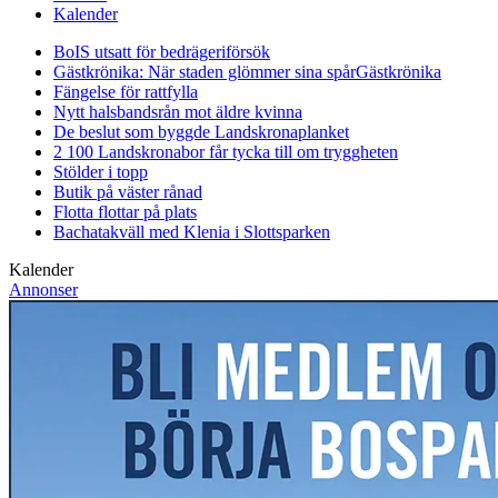
Kalender
BoIS utsatt för bedrägeriförsök
Gästkrönika: När staden glömmer sina spår
Gästkrönika
Fängelse för rattfylla
Nytt halsbandsrån mot äldre kvinna
De beslut som byggde Landskrona
planket
2 100 Landskronabor får tycka till om tryggheten
Stölder i topp
Butik på väster rånad
Flotta flottar på plats
Bachatakväll med Klenia i Slottsparken
Kalender
Annonser