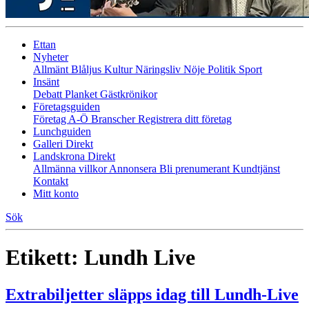
Ettan
Nyheter
Allmänt
Blåljus
Kultur
Näringsliv
Nöje
Politik
Sport
Insänt
Debatt
Planket
Gästkrönikor
Företagsguiden
Företag A-Ö
Branscher
Registrera ditt företag
Lunchguiden
Galleri Direkt
Landskrona Direkt
Allmänna villkor
Annonsera
Bli prenumerant
Kundtjänst
Kontakt
Mitt konto
Sök
Etikett:
Lundh Live
Extrabiljetter släpps idag till Lundh-Live