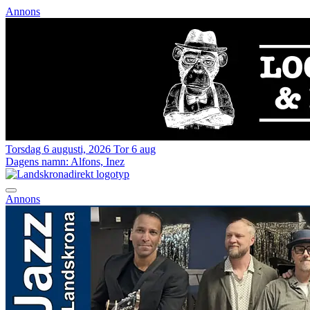
Annons
Torsdag 6 augusti, 2026
Tor 6 aug
Dagens namn:
Alfons, Inez
Annons