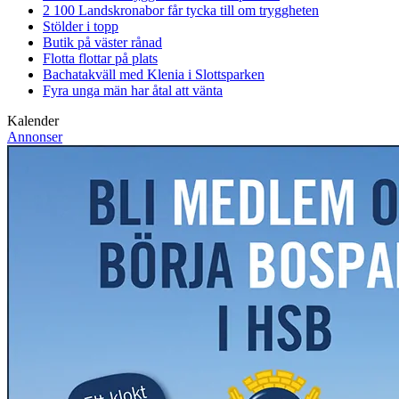
2 100 Landskronabor får tycka till om tryggheten
Stölder i topp
Butik på väster rånad
Flotta flottar på plats
Bachatakväll med Klenia i Slottsparken
Fyra unga män har åtal att vänta
Kalender
Annonser