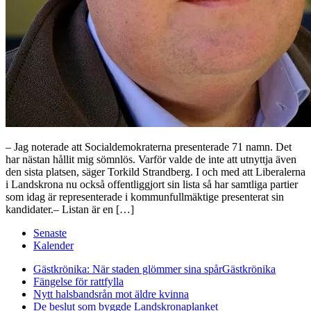
– Jag noterade att Socialdemokraterna presenterade 71 namn. Det
har nästan hållit mig sömnlös. Varför valde de inte att utnyttja även
den sista platsen, säger Torkild Strandberg. I och med att Liberalerna
i Landskrona nu också offentliggjort sin lista så har samtliga partier
som idag är representerade i kommunfullmäktige presenterat sin
kandidater.– Listan är en […]
Senaste
Kalender
Gästkrönika: När staden glömmer sina spår
Gästkrönika
Fängelse för rattfylla
Nytt halsbandsrån mot äldre kvinna
De beslut som byggde Landskrona
planket