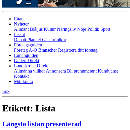
Ettan
Nyheter
Allmänt
Blåljus
Kultur
Näringsliv
Nöje
Politik
Sport
Insänt
Debatt
Planket
Gästkrönikor
Företagsguiden
Företag A-Ö
Branscher
Registrera ditt företag
Lunchguiden
Galleri Direkt
Landskrona Direkt
Allmänna villkor
Annonsera
Bli prenumerant
Kundtjänst
Kontakt
Mitt konto
Sök
Etikett:
Lista
Längsta listan presenterad