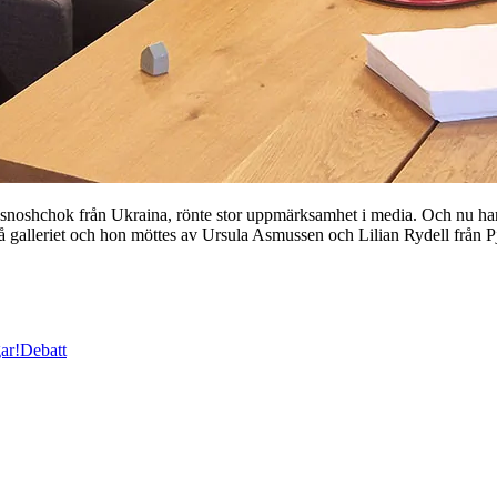
rasnoshchok från Ukraina, rönte stor uppmärksamhet i media. Och nu ha
leriet och hon möttes av Ursula Asmussen och Lilian Rydell från Pjäs
ar!
Debatt