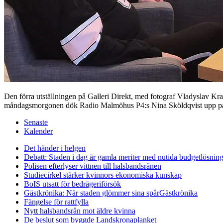
Den förra utställningen på Galleri Direkt, med fotograf Vladyslav K
måndagsmorgonen dök Radio Malmöhus P4:s Nina Sköldqvist upp på gal
Senaste
Kalender
Det händer i helgen
Debatt: Staden i dag är gamla meriter med nutida budgetlösning
Polisen efterlyser vittnen till halsbandsrånen
Studiecirkel stärker kvinnors ekonomiska kunskap
BoIS utsatt för bedrägeriförsök
Gästkrönika: När staden glömmer sina spår
Gästkrönika
Fängelse för rattfylla
Nytt halsbandsrån mot äldre kvinna
De beslut som byggde Landskrona
planket