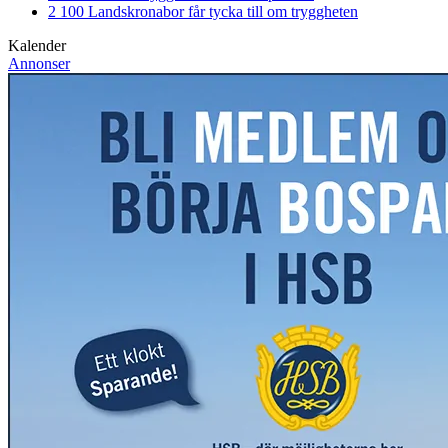
2 100 Landskronabor får tycka till om tryggheten
Kalender
Annonser