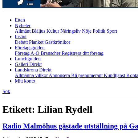
Ettan
Nyheter
Allmänt
Blåljus
Kultur
Näringsliv
Nöje
Politik
Sport
Insänt
Debatt
Planket
Gästkrönikor
Företagsguiden
Företag A-Ö
Branscher
Registrera ditt företag
Lunchguiden
Galleri Direkt
Landskrona Direkt
Allmänna villkor
Annonsera
Bli prenumerant
Kundtjänst
Konta
Mitt konto
Sök
Etikett:
Lilian Rydell
Radio Malmöhus gästade utställning på Gal