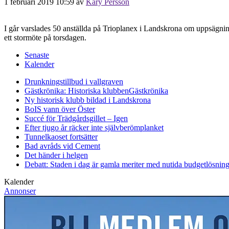
1 februari 2019 10:59
av
Kary Persson
I går varslades 50 anställda på Trioplanex i Landskrona om uppsägning. 
ett stormöte på torsdagen.
Senaste
Kalender
Drunkningstillbud i vallgraven
Gästkrönika: Historiska klubben
Gästkrönika
Ny historisk klubb bildad i Landskrona
BoIS vann över Öster
Succé för Trädgårdsgillet – Igen
Efter tjugo år räcker inte självberöm
planket
Tunnelkaoset fortsätter
Bad avråds vid Cement
Det händer i helgen
Debatt: Staden i dag är gamla meriter med nutida budgetlösning
Kalender
Annonser