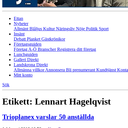
Ettan
Nyheter
Allmänt
Blåljus
Kultur
Näringsliv
Nöje
Politik
Sport
Insänt
Debatt
Planket
Gästkrönikor
Företagsguiden
Företag A-Ö
Branscher
Registrera ditt företag
Lunchguiden
Galleri Direkt
Landskrona Direkt
Allmänna villkor
Annonsera
Bli prenumerant
Kundtjänst
Konta
Mitt konto
Sök
Etikett:
Lennart Hagelqvist
Trioplanex varslar 50 anställda